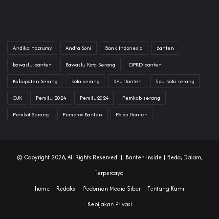
Andika Hazrumy
Andra Soni
Bank Indonesia
banten
bawaslu banten
Bawaslu Kota Serang
DPRD banten
Kabupaten Serang
kota serang
KPU Banten
kpu Kota serang
OJK
Pemilu 2024
Pemilu2024
Pemkab serang
Pemkot Serang
Pemprov Banten
Polda Banten
© Copyright 2026, All Rights Reserved |
Banten Inside
| Beda, Dalam,
Terpercaya.
home
Redaksi
Pedoman Media Siber
Tentang Kami
Kebijakan Privasi