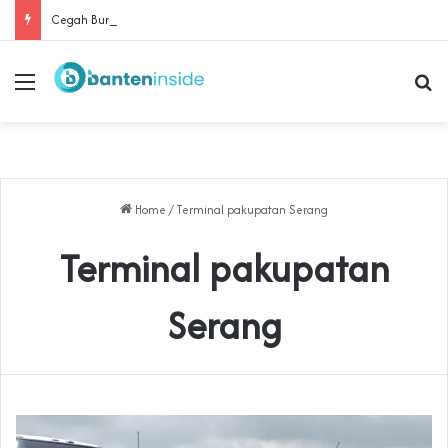
Cegah Buruh Terjerat Judol dan Pinjol, Polda Banten Gandeng SPSI Perkuat Literasi Digital
Menu
Se
Home
/
Terminal pakupatan Serang
Terminal pakupatan
Serang