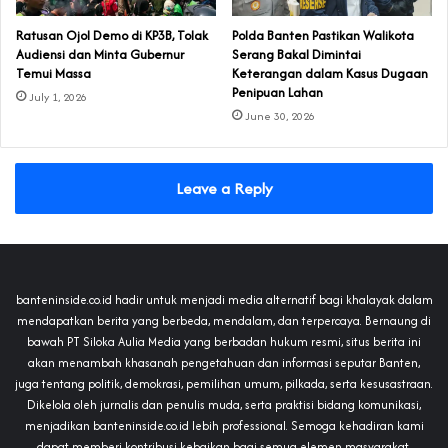
‎Ratusan Ojol Demo di KP3B, Tolak
Polda Banten Pastikan Walikota
Audiensi dan Minta Gubernur
Serang Bakal Dimintai
Temui Massa
Keterangan dalam Kasus Dugaan
Penipuan Lahan
July 1, 2026
June 30, 2026
Leave a Reply
banteninside.co.id hadir untuk menjadi media alternatif bagi khalayak dalam
mendapatkan berita yang berbeda, mendalam, dan terpercaya. Bernaung di
bawah PT Siloka Aulia Media yang berbadan hukum resmi, situs berita ini
akan menambah khasanah pengetahuan dan informasi seputar Banten,
juga tentang politik, demokrasi, pemilihan umum, pilkada, serta kesusastraan.
Dikelola oleh jurnalis dan penulis muda, serta praktisi bidang komunikasi,
menjadikan banteninside.co.id lebih professional. Semoga kehadiran kami
dapat memberi kontribusi kebaikan bagi semua elemen masyarakat.