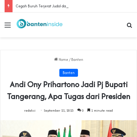
Cegah Buruh Terjerat Judol dan Pinjol, Polda Banten Gandeng SPSI Perkuat Literasi Digital
Menu
Se
Home
/
Banten
Banten
Andi Ony Prihartono Jadi Pj Bupati
Tangerang, Apa Tugas dari Presiden
redaksi
September 21, 2023
0
1 minute read