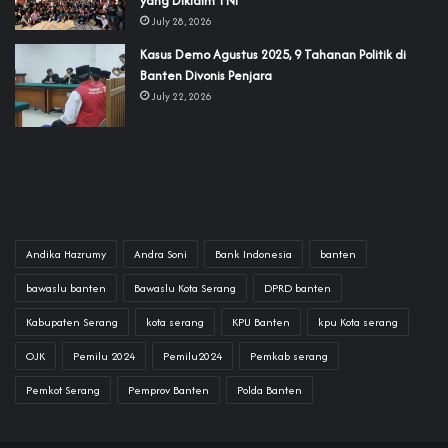
yang Diklaim TNI‎‎
July 28, 2026
‎Kasus Demo Agustus 2025, 9 Tahanan Politik di
Banten Divonis Penjara
July 22, 2026
Andika Hazrumy
Andra Soni
Bank Indonesia
banten
bawaslu banten
Bawaslu Kota Serang
DPRD banten
Kabupaten Serang
kota serang
KPU Banten
kpu Kota serang
OJK
Pemilu 2024
Pemilu2024
Pemkab serang
Pemkot Serang
Pemprov Banten
Polda Banten