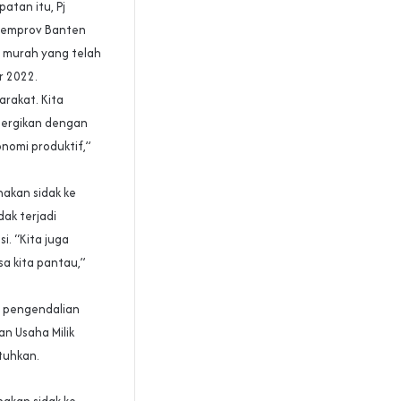
atan itu, Pj
Pemprov Banten
r murah yang telah
r 2022.
arakat. Kita
nergikan dengan
nomi produktif,”
akan sidak ke
dak terjadi
. “Kita juga
a kita pantau,”
a pengendalian
an Usaha Milik
tuhkan.