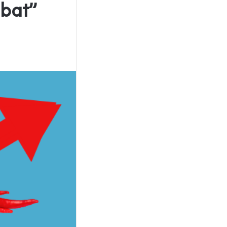
Obat”