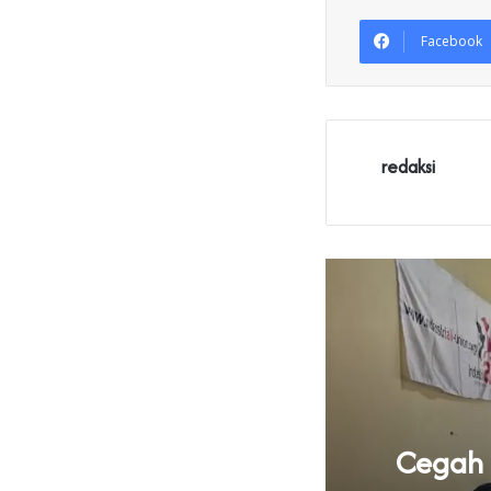
Facebook
redaksi
knya Tata Kelola
Cegah B