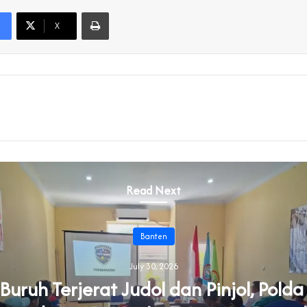
Print
X
Read Next
Banten
July 30, 2026
uruh Terjerat Judol dan Pinjol, Pold