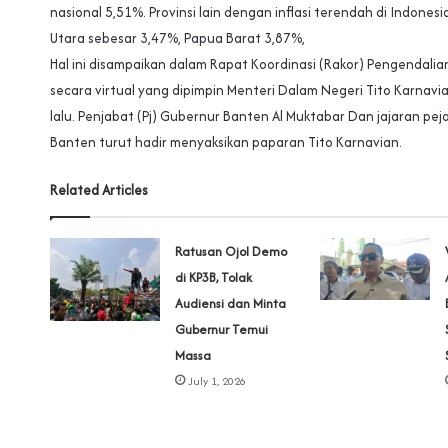
nasional 5,51%. Provinsi lain dengan inflasi terendah di Indones
Utara sebesar 3,47%, Papua Barat 3,87%,
Hal ini disampaikan dalam Rapat Koordinasi (Rakor) Pengendalian
secara virtual yang dipimpin Menteri Dalam Negeri Tito Karnavia
lalu. Penjabat (Pj) Gubernur Banten Al Muktabar Dan jajaran pe
Banten turut hadir menyaksikan paparan Tito Karnavian.
Related Articles
‎Ratusan Ojol Demo
di KP3B, Tolak
Audiensi dan Minta
Gubernur Temui
Massa
July 1, 2026