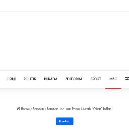
 Judol dan Pinjol, Polda Banten Gandeng SPSI Perkuat Literasi Digital
OPINI
POLITIK
PILKADA
EDITORIAL
SPORT
MBG
Home
/
Banten
/
Banten Jadikan Pasar Murah “Obat” Inflasi
Banten