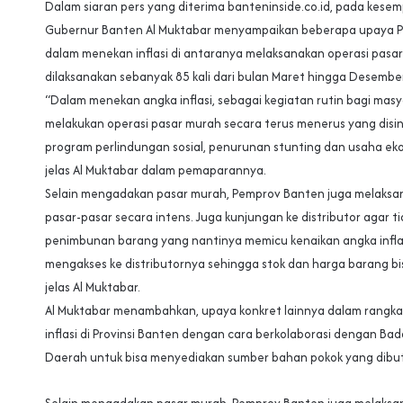
Dalam siaran pers yang diterima banteninside.co.id, pada kesemp
Gubernur Banten Al Muktabar menyampaikan beberapa upaya 
dalam menekan inflasi di antaranya melaksanakan operasi pasa
dilaksanakan sebanyak 85 kali dari bulan Maret hingga Desembe
“Dalam menekan angka inflasi, sebagai kegiatan rutin bagi masy
melakukan operasi pasar murah secara terus menerus yang disi
program perlindungan sosial, penurunan stunting dan usaha eko
jelas Al Muktabar dalam pemaparannya.
Selain mengadakan pasar murah, Pemprov Banten juga melaksan
pasar-pasar secara intens. Juga kunjungan ke distributor agar ti
penimbunan barang yang nantinya memicu kenaikan angka inflasi
mengakses ke distributornya sehingga stok dan harga barang bis
jelas Al Muktabar.
Al Muktabar menambahkan, upaya konkret lainnya dalam rangk
inflasi di Provinsi Banten dengan cara berkolaborasi dengan Bad
Daerah untuk bisa menyediakan sumber bahan pokok yang dibu