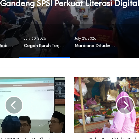
Gandeng SPSI Perkuat Literasi Digital
July 30, 2026
July 29, 2026
‎Masyarakat Jadi Korban Buruknya Tata Kelola Koperasi Syariah di Banten
Cegah Buruh Terjerat Judol dan Pinjol, Polda Banten Gandeng SPSI Perkuat Literasi Digital
‎Mardiono Dituding Adu Domba dan Bikin Gaduh Kader PPP di Banten