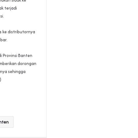
akan sidak ke
k terjadi
i.
s ke distributornya
bar.
i Provinsi Banten
memberikan dorongan
anya sehingga
)
anten