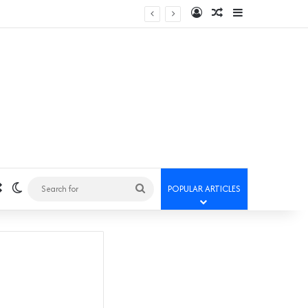
Log In
Random Article
Sidebar
Random Article
Switch skin
Search
POPULAR ARTICLES
for