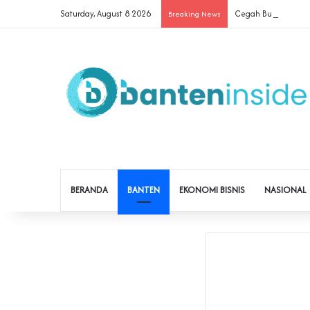
Saturday, August 8 2026
Cegah Buruh Terjerat
Breaking News
BERANDA
BANTEN
EKONOMI BISNIS
NASIONAL