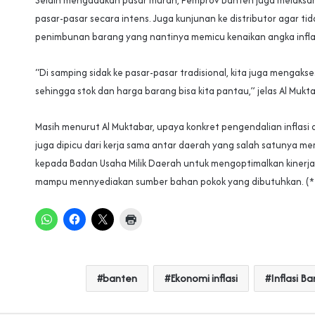
Selain mengadakan pasar murah, Pemprov Banten juga melaksan
pasar-pasar secara intens. Juga kunjunan ke distributor agar tida
penimbunan barang yang nantinya memicu kenaikan angka inflas
“Di samping sidak ke pasar-pasar tradisional, kita juga mengakse
sehingga stok dan harga barang bisa kita pantau,” jelas Al Mukta
Masih menurut Al Muktabar, upaya konkret pengendalian inflasi d
juga dipicu dari kerja sama antar daerah yang salah satunya 
kepada Badan Usaha Milik Daerah untuk mengoptimalkan kinerj
mampu mennyediakan sumber bahan pokok yang dibutuhkan. (*
banten
Ekonomi inflasi
Inflasi B