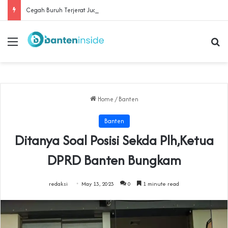
Cegah Buruh Terjerat Judol dan Pinjol, Polda Banten Gandeng SPSI Perkuat Literasi Digital
Menu
Se
Home
/
Banten
Banten
Ditanya Soal Posisi Sekda Plh,Ketua
DPRD Banten Bungkam
redaksi
May 13, 2023
0
1 minute read