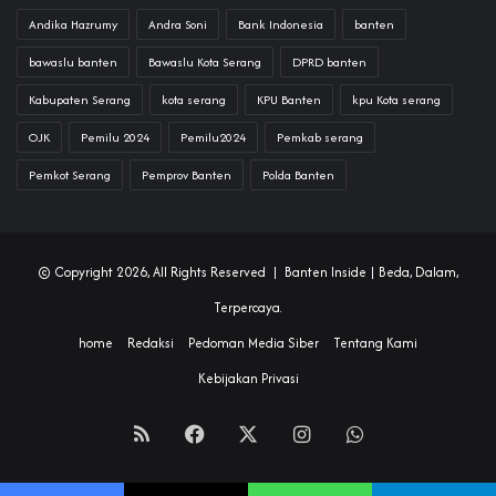
Andika Hazrumy
Andra Soni
Bank Indonesia
banten
bawaslu banten
Bawaslu Kota Serang
DPRD banten
Kabupaten Serang
kota serang
KPU Banten
kpu Kota serang
OJK
Pemilu 2024
Pemilu2024
Pemkab serang
Pemkot Serang
Pemprov Banten
Polda Banten
© Copyright 2026, All Rights Reserved |
Banten Inside
| Beda, Dalam,
Terpercaya.
home
Redaksi
Pedoman Media Siber
Tentang Kami
Kebijakan Privasi
RSS
Facebook
X
Instagram
WhatsApp