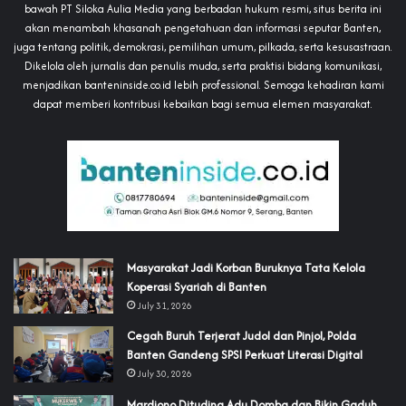
bawah PT Siloka Aulia Media yang berbadan hukum resmi, situs berita ini
akan menambah khasanah pengetahuan dan informasi seputar Banten,
juga tentang politik, demokrasi, pemilihan umum, pilkada, serta kesusastraan.
Dikelola oleh jurnalis dan penulis muda, serta praktisi bidang komunikasi,
menjadikan banteninside.co.id lebih professional. Semoga kehadiran kami
dapat memberi kontribusi kebaikan bagi semua elemen masyarakat.
‎Masyarakat Jadi Korban Buruknya Tata Kelola
Koperasi Syariah di Banten
July 31, 2026
Cegah Buruh Terjerat Judol dan Pinjol, Polda
Banten Gandeng SPSI Perkuat Literasi Digital
July 30, 2026
‎Mardiono Dituding Adu Domba dan Bikin Gaduh