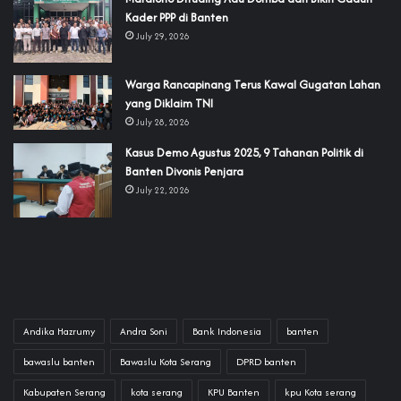
Kader PPP di Banten
July 29, 2026
‎Warga Rancapinang Terus Kawal Gugatan Lahan
yang Diklaim TNI‎‎
July 28, 2026
‎Kasus Demo Agustus 2025, 9 Tahanan Politik di
Banten Divonis Penjara
July 22, 2026
Andika Hazrumy
Andra Soni
Bank Indonesia
banten
bawaslu banten
Bawaslu Kota Serang
DPRD banten
Kabupaten Serang
kota serang
KPU Banten
kpu Kota serang