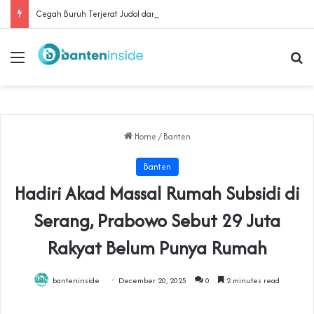
Cegah Buruh Terjerat Judol dan Pinjol, Polda Banten Gandeng SPSI Perkuat Literasi Digital
Menu
Se
Home
/
Banten
Banten
Hadiri Akad Massal Rumah Subsidi di
Serang, Prabowo Sebut 29 Juta
Rakyat Belum Punya Rumah
banteninside
December 20, 2025
0
2 minutes read