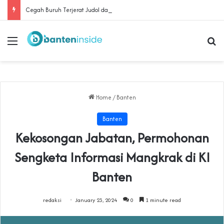
Cegah Buruh Terjerat Judol dan Pinjol, Polda Banten Gandeng SPSI Perkuat Literasi Digital
Menu
Se
Home
/
Banten
Banten
Kekosongan Jabatan, Permohonan
Sengketa Informasi Mangkrak di KI
Banten
redaksi
January 23, 2024
0
1 minute read