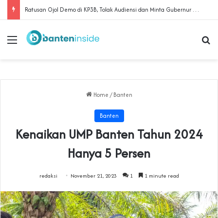
‎Ratusan Ojol Demo di KP3B, Tolak Audiensi dan Minta Gubernur Temui Massa
Menu
Se
Home
/
Banten
Banten
Kenaikan UMP Banten Tahun 2024
Hanya 5 Persen
redaksi
November 21, 2023
1
1 minute read