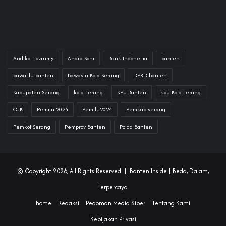
Andika Hazrumy
Andra Soni
Bank Indonesia
banten
bawaslu banten
Bawaslu Kota Serang
DPRD banten
Kabupaten Serang
kota serang
KPU Banten
kpu Kota serang
OJK
Pemilu 2024
Pemilu2024
Pemkab serang
Pemkot Serang
Pemprov Banten
Polda Banten
© Copyright 2026, All Rights Reserved |
Banten Inside
| Beda, Dalam,
Terpercaya.
home
Redaksi
Pedoman Media Siber
Tentang Kami
Kebijakan Privasi