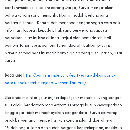
Panggarangan, Kabupaten Lebak. Provinsi Banten. Kepada
banteninside.co.id, salahseorang warga, Surya, mengatakan
bahwa kondisi yang memprihatikan ini sudah berlangsung
bertahun tahun. “Kami sudah mencoba dengan segala cara baik
informasi, laporan kepada pihak yang berwenang supaya
perbaikan jalan ini bisa ditindaklanjuti oleh pemerintah, baik
pemerintahan desa, pemerintahan daerah, bahkan provinsi.
Namun sampai saat ini masih banyak jalan yang rusak parah,” ujar
Surya.
Baca juga
http://banteninside.co.id/leuit-lestari-di-kampung-
patat-lebak-demi-menjaga-warisan-karuhun/
JIka anda melintasi jalur ini, terdapat jalur menanjak yang sangat
sulit dilalui kendaraan roda empat, sehingga butuh kewaspadaan
tinggi agar tidak membahayakan pengendara. Surya berharap
pihak berwenang memperhatikan kondisi jalan di daerahnya.
“Sudah begitu lama dan sudah berganti kepemimpinan, meskipun