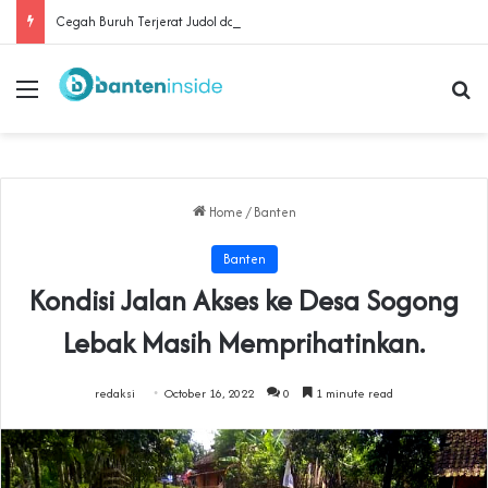
Cegah Buruh Terjerat Judol dan Pinjol, Polda Banten Gandeng SPSI Perkuat Literasi Digital
Menu
Se
Home
/
Banten
Banten
Kondisi Jalan Akses ke Desa Sogong
Lebak Masih Memprihatinkan.
redaksi
October 16, 2022
0
1 minute read