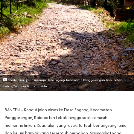
Kondisi ruas jalan menuju Desa Sogong, Kecamatan Panggarangan, Kabupaten
Lebak./Foto : dok.banteninside
BANTEN – Kondisi jalan akses ke Desa Sogong, Kecamatan
Panggarangan, Kabupaten Lebak, hingga saat ini masih
memprihatinkan. Ruas jalan yang rusak itu teah berlangsung lama
dan belum banyak yang tersentuh perbaikan. Masyarakat yang