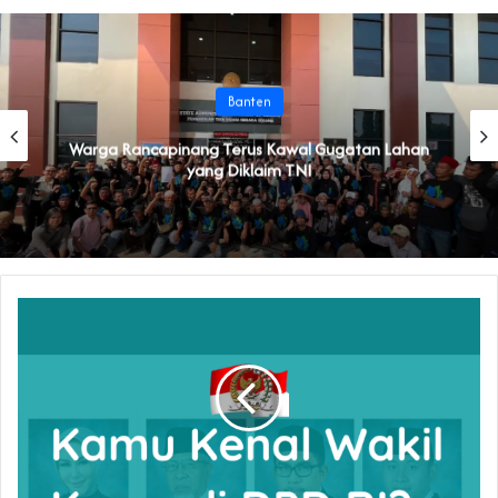
Banten
‎Warga Rancapinang Terus Kawal Gugatan Lahan
yang Diklaim TNI‎‎