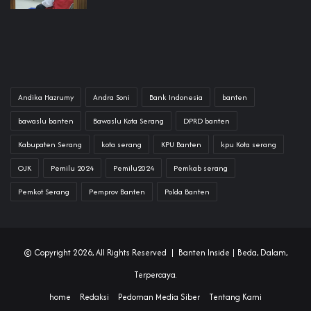
Andika Hazrumy
Andra Soni
Bank Indonesia
banten
bawaslu banten
Bawaslu Kota Serang
DPRD banten
Kabupaten Serang
kota serang
KPU Banten
kpu Kota serang
OJK
Pemilu 2024
Pemilu2024
Pemkab serang
Pemkot Serang
Pemprov Banten
Polda Banten
© Copyright 2026, All Rights Reserved |
Banten Inside
| Beda, Dalam,
Terpercaya.
home
Redaksi
Pedoman Media Siber
Tentang Kami