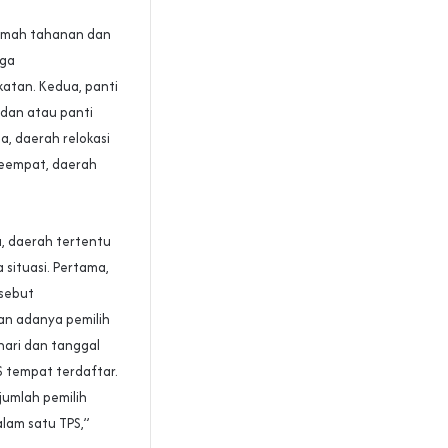
umah tahanan dan
aga
atan. Kedua, panti
i dan atau panti
ga, daerah relokasi
eempat, daerah
a, daerah tertentu
 situasi. Pertama,
rsebut
an adanya pemilih
hari dan tanggal
 tempat terdaftar.
jumlah pemilih
alam satu TPS,”