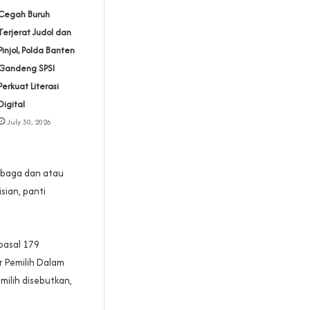
Cegah Buruh
Terjerat Judol dan
Pinjol, Polda Banten
Gandeng SPSI
Perkuat Literasi
Digital
July 30, 2026
embaga dan atau
isian, panti
pasal 179
 Pemilih Dalam
ilih disebutkan,