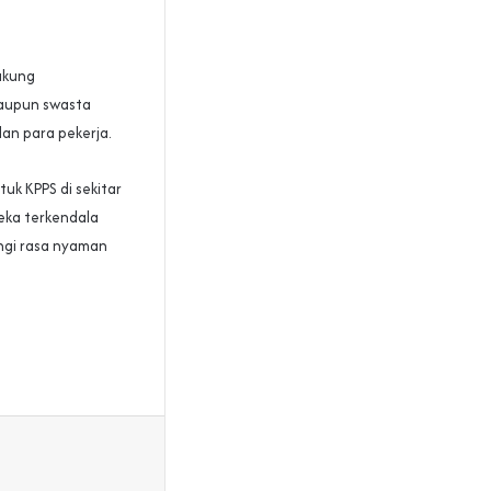
ukung
maupun swasta
dan para pekerja.
uk KPPS di sekitar
reka terkendala
angi rasa nyaman