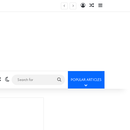
Log In
Random Article
Sidebar
Random Article
Switch skin
Search
POPULAR ARTICLES
for