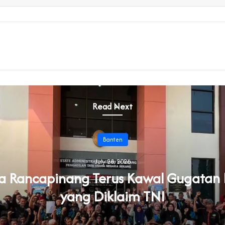
Read Next
Banten
July 28, 2026
a Rancapinang Terus Kawal Gugatan
yang Diklaim TNI‎‎