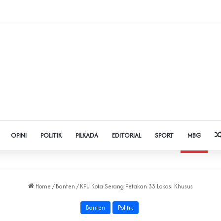
dol dan Pinjol, Polda Banten Gandeng SPSI Perkuat Literasi Digital
OPINI
POLITIK
PILKADA
EDITORIAL
SPORT
MBG
Home
/
Banten
/
KPU Kota Serang Petakan 33 Lokasi Khusus
Banten
Politik