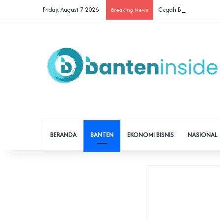
Friday, August 7 2026
Cegah Buruh Terjerat Ju
Breaking News
BERANDA
BANTEN
EKONOMI BISNIS
NASIONAL