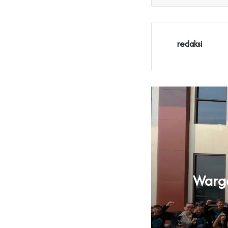
redaksi
a dan Bikin Gaduh
‎Warg
nten