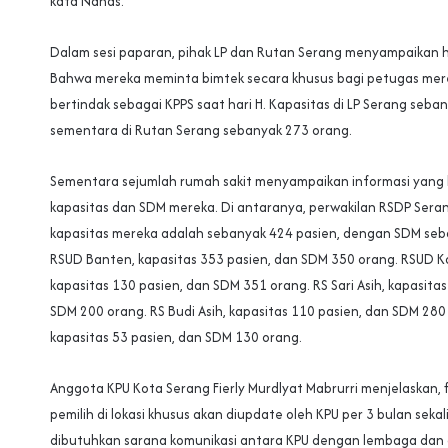
kata Nanas.
Dalam sesi paparan, pihak LP dan Rutan Serang menyampaikan h
Bahwa mereka meminta bimtek secara khusus bagi petugas mer
bertindak sebagai KPPS saat hari H. Kapasitas di LP Serang seba
sementara di Rutan Serang sebanyak 273 orang.
Sementara sejumlah rumah sakit menyampaikan informasi yan
kapasitas dan SDM mereka. Di antaranya, perwakilan RSDP Ser
kapasitas mereka adalah sebanyak 424 pasien, dengan SDM seb
RSUD Banten, kapasitas 353 pasien, dan SDM 350 orang. RSUD K
kapasitas 130 pasien, dan SDM 351 orang. RS Sari Asih, kapasita
SDM 200 orang. RS Budi Asih, kapasitas 110 pasien, dan SDM 280
kapasitas 53 pasien, dan SDM 130 orang.
Anggota KPU Kota Serang Fierly Murdlyat Mabrurri menjelaskan, f
pemilih di lokasi khusus akan diupdate oleh KPU per 3 bulan sekali
dibutuhkan sarana komunikasi antara KPU dengan lembaga dan 