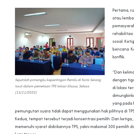
Pertama, r
atau lemb
pemasyarak
rehabilitas
sosial. Keti
bencana. K
konflik.
“Dan kelim
dengan tiga
Sejumlah prmangku kepentingan Pemilu di Kota Serang
turut dalam pemetaan TPS lokasi khusus, Selasa
di lokasi te
(15/11/2022)
dimungkink
yang pada 
pemungutan suara tidak dapat menggunakan hak pilihnya di TPS
Kedua, tempat tersebut terjadi konsentrasi pemilih. Dan ketiga, 
memenuhi syarat didirikannya TPS, yakni maksimal 300 pemilih d