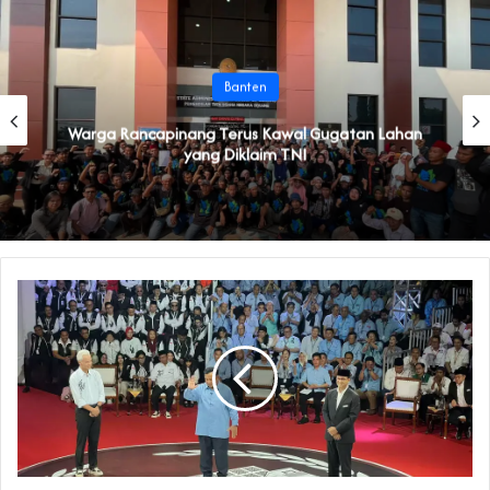
Banten
‎Warga Rancapinang Terus Kawal Gugatan Lahan
yang Diklaim TNI‎‎