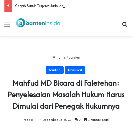
Cegah Buruh Terjerat Judol dan Pinjol, Polda Banten Gandeng SPSI Perkuat Literasi Digital
Menu
Se
Home
/
Banten
Banten
Nasional
Mahfud MD Bicara di Faletehan:
Penyelesaian Masalah Hukum Harus
Dimulai dari Penegak Hukumnya
redaksi
December 13, 2023
0
1 minute read