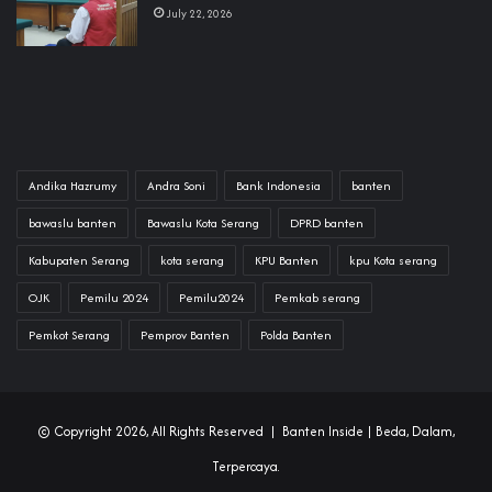
July 22, 2026
Andika Hazrumy
Andra Soni
Bank Indonesia
banten
bawaslu banten
Bawaslu Kota Serang
DPRD banten
Kabupaten Serang
kota serang
KPU Banten
kpu Kota serang
OJK
Pemilu 2024
Pemilu2024
Pemkab serang
Pemkot Serang
Pemprov Banten
Polda Banten
© Copyright 2026, All Rights Reserved |
Banten Inside
| Beda, Dalam,
Terpercaya.