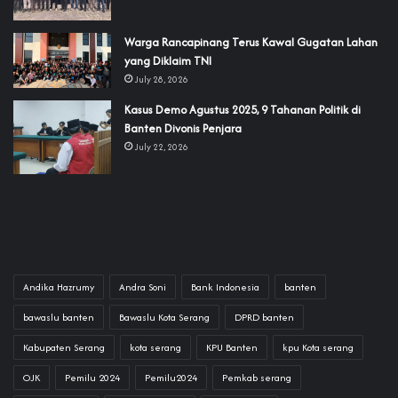
‎Warga Rancapinang Terus Kawal Gugatan Lahan
yang Diklaim TNI‎‎
July 28, 2026
‎Kasus Demo Agustus 2025, 9 Tahanan Politik di
Banten Divonis Penjara
July 22, 2026
Andika Hazrumy
Andra Soni
Bank Indonesia
banten
bawaslu banten
Bawaslu Kota Serang
DPRD banten
Kabupaten Serang
kota serang
KPU Banten
kpu Kota serang
OJK
Pemilu 2024
Pemilu2024
Pemkab serang