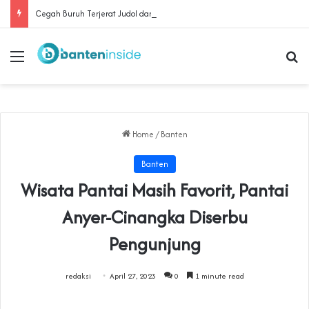
Cegah Buruh Terjerat Judol dan Pinjol, Polda Banten Gandeng SPSI Perkuat Literasi Digital
Menu
Se
Home
/
Banten
Banten
Wisata Pantai Masih Favorit, Pantai
Anyer-Cinangka Diserbu
Pengunjung
redaksi
April 27, 2023
0
1 minute read