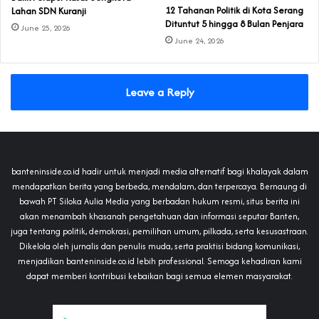
‎12 Tahanan Politik di Kota Serang
Lahan SDN Kuranji‎
Dituntut 5 hingga 8 Bulan Penjara‎‎
June 25, 2026
June 24, 2026
Leave a Reply
banteninside.co.id hadir untuk menjadi media alternatif bagi khalayak dalam
mendapatkan berita yang berbeda, mendalam, dan terpercaya. Bernaung di
bawah PT Siloka Aulia Media yang berbadan hukum resmi, situs berita ini
akan menambah khasanah pengetahuan dan informasi seputar Banten,
juga tentang politik, demokrasi, pemilihan umum, pilkada, serta kesusastraan.
Dikelola oleh jurnalis dan penulis muda, serta praktisi bidang komunikasi,
menjadikan banteninside.co.id lebih professional. Semoga kehadiran kami
dapat memberi kontribusi kebaikan bagi semua elemen masyarakat.