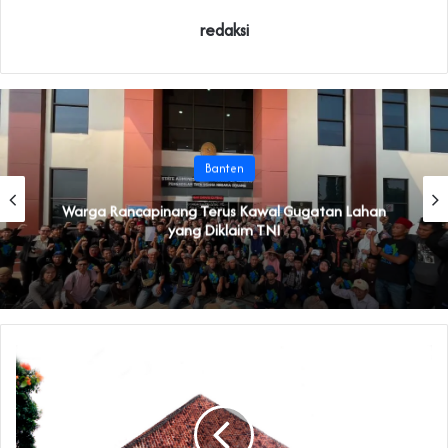
redaksi
Banten
‎Warga Rancapinang Terus Kawal Gugatan Lahan
yang Diklaim TNI‎‎