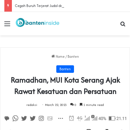
Cegah Buruh Terjerat Judol dan Pinjol, Polda Banten Gandeng SPSI Perkuat Literasi Digital
Menu
Se
Home
/
Banten
Banten
Ramadhan, MUI Kota Serang Ajak
Rawat Kesatuan dan Persatuan
redaksi
March 22, 2023
0
1 minute read