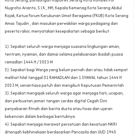
Kota Serang, pandangan Kapolres Serang Kota Kombes Pol
Nugroho Arianto, S.I.K., MH, Kepala Kemenag Kota Serang Abdul
Rojak, Ketua Forum Kerukunan Umat Beragama (FKUB) Kota Serang
Amas Tajudin , dan masukan perwakilan warga pedagang dan
peserta rakor, menyatakan kesepakatan sebagai berikut:
1). Sepakat seluruh warga menjaga suasana lingkungan aman,
tentram, nyaman, dan damai selama pelaksanaan ibadah puasa
ramadlan 1444 H / 2023 M
2). Sepakat bagi Warga yang belum pernah dan atau tidak sempat
melihat hilal tanggal 01 RAMADLAN dan 1 SYAWAL tahun 1444 H
2023 M, senantiasa patuh dan mengikuti Keputusan Pemerintah
3). Sepakat mengajak seluruh warga agar menjaga hati, ucapan,
dan perbuatan jemari tangan cerdas digital Cegah Dini
penyebaran fitnah dan berita dusta atau hoax dan ujaran
kebencian dalam berbagai bentuknya.
4). Sepakat menjaga merawat persatuan dan kesatuan NKRI
ditengah kebhinekaan berdasarkan Pancasila dan UUD 1945