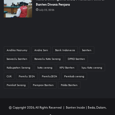
Banten Divonis Penjara
July 22, 2026
Andika Hazrumy
Andra Soni
Bank Indonesia
banten
bawaslu banten
Bawaslu Kota Serang
DPRD banten
Kabupaten Serang
kota serang
KPU Banten
kpu Kota serang
OJK
Pemilu 2024
Pemilu2024
Pemkab serang
Pemkot Serang
Pemprov Banten
Polda Banten
© Copyright 2026, All Rights Reserved |
Banten Inside
| Beda, Dalam,