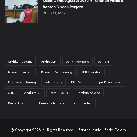
‎Kasus Demo Agustus 2025, 9 Tahanan Politik di
Banten Divonis Penjara
July 22, 2026
Andika Hazrumy
Andra Soni
Bank Indonesia
banten
bawaslu banten
Bawaslu Kota Serang
DPRD banten
Kabupaten Serang
kota serang
KPU Banten
kpu Kota serang
OJK
Pemilu 2024
Pemilu2024
Pemkab serang
Pemkot Serang
Pemprov Banten
Polda Banten
© Copyright 2026, All Rights Reserved |
Banten Inside
| Beda, Dalam,