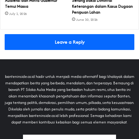
Audiensi dan Minta Gubernur
Serang Bakal Dimintai
Temui Massa
Keterangan dalam Kasus Dugaan
Penipuan Lahan
July 1, 2026
June 30, 2026
Leave a Reply
banteninside.co.id hadir untuk menjadi media alternatif bagi khalayak dalam
mendapatkan berita yang berbeda, mendalam, dan terpercaya. Bernaung di
bawah PT Siloka Aulia Media yang berbadan hukum resmi, situs berita ini
akan menambah khasanah pengetahuan dan informasi seputar Banten,
juga tentang politik, demokrasi, pemilihan umum, pilkada, serta kesusastraan.
Dikelola oleh jurnalis dan penulis muda, serta praktisi bidang komunikasi,
menjadikan banteninside.co.id lebih professional. Semoga kehadiran kami
dapat memberi kontribusi kebaikan bagi semua elemen masyarakat.