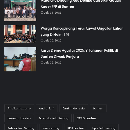
‎Mardiono Dituding Adu Domba dan Bikin Gaduh
Kader PPP di Banten
July 29, 2026
‎Warga Rancapinang Terus Kawal Gugatan Lahan
yang Diklaim TNI‎‎
July 28, 2026
‎Kasus Demo Agustus 2025, 9 Tahanan Politik di
Banten Divonis Penjara
July 22, 2026
Andika Hazrumy
Andra Soni
Bank Indonesia
banten
bawaslu banten
Bawaslu Kota Serang
DPRD banten
Kabupaten Serang
kota serang
KPU Banten
kpu Kota serang