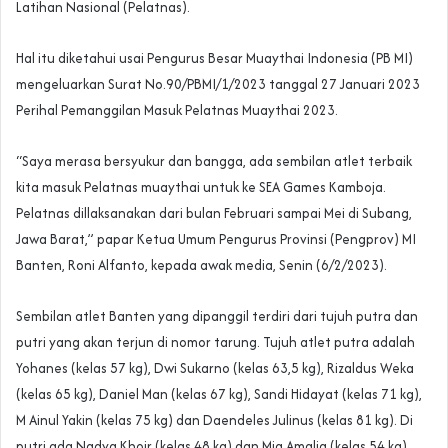
Latihan Nasional (Pelatnas).
Hal itu diketahui usai Pengurus Besar Muaythai Indonesia (PB MI)
mengeluarkan Surat No.90/PBMI/1/2023 tanggal 27 Januari 2023
Perihal Pemanggilan Masuk Pelatnas Muaythai 2023.
“Saya merasa bersyukur dan bangga, ada sembilan atlet terbaik
kita masuk Pelatnas muaythai untuk ke SEA Games Kamboja.
Pelatnas dillaksanakan dari bulan Februari sampai Mei di Subang,
Jawa Barat,” papar Ketua Umum Pengurus Provinsi (Pengprov) MI
Banten, Roni Alfanto, kepada awak media, Senin (6/2/2023).
Sembilan atlet Banten yang dipanggil terdiri dari tujuh putra dan
putri yang akan terjun di nomor tarung. Tujuh atlet putra adalah
Yohanes (kelas 57 kg), Dwi Sukarno (kelas 63,5 kg), Rizaldus Weka
(kelas 65 kg), Daniel Man (kelas 67 kg), Sandi Hidayat (kelas 71 kg),
M Ainul Yakin (kelas 75 kg) dan Daendeles Julinus (kelas 81 kg). Di
putri ada Nadya Khoir (kelas 48 kg) dan Mia Amalia (kelas 54 kg).