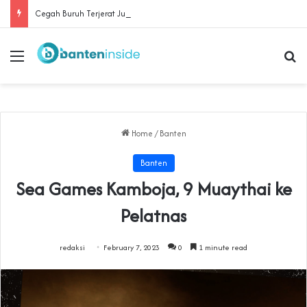
Cegah Buruh Terjerat Judol dan Pinjol, Polda Banten Gandeng SPSI Perkuat Literasi Digital
Menu
Se
Home
/
Banten
Banten
Sea Games Kamboja, 9 Muaythai ke
Pelatnas
redaksi
February 7, 2023
0
1 minute read