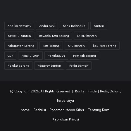
Andika Hazrumy
Andra Soni
Bank Indonesia
banten
bawaslu banten
Bawaslu Kota Serang
DPRD banten
Kabupaten Serang
kota serang
KPU Banten
kpu Kota serang
OJK
Pemilu 2024
Pemilu2024
Pemkab serang
Pemkot Serang
Pemprov Banten
Polda Banten
© Copyright 2026, All Rights Reserved |
Banten Inside
| Beda, Dalam,
Terpercaya.
home
Redaksi
Pedoman Media Siber
Tentang Kami
Kebijakan Privasi