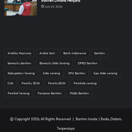
Banten Divonis Penjara
July 22, 2026
Andika Hazrumy
Andra Soni
Bank Indonesia
banten
bawaslu banten
Bawaslu Kota Serang
DPRD banten
Kabupaten Serang
kota serang
KPU Banten
kpu Kota serang
OJK
Pemilu 2024
Pemilu2024
Pemkab serang
Pemkot Serang
Pemprov Banten
Polda Banten
© Copyright 2026, All Rights Reserved |
Banten Inside
| Beda, Dalam,
Terpercaya.