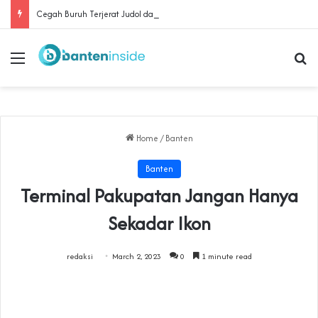
Cegah Buruh Terjerat Judol dan Pinjol, Polda Banten Gandeng SPSI Perkuat Literasi Digital
Menu
Se
Home
/
Banten
Banten
Terminal Pakupatan Jangan Hanya
Sekadar Ikon
redaksi
March 2, 2023
0
1 minute read