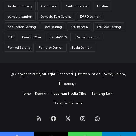
Andika Hazrumy
Andra Soni
Bank Indonesia
banten
bawaslu banten
Bawaslu Kota Serang
DPRD banten
Kabupaten Serang
kota serang
KPU Banten
kpu Kota serang
OJK
Pemilu 2024
Pemilu2024
Pemkab serang
Pemkot Serang
Pemprov Banten
Polda Banten
© Copyright 2026, All Rights Reserved |
Banten Inside
| Beda, Dalam,
Terpercaya.
home
Redaksi
Pedoman Media Siber
Tentang Kami
Kebijakan Privasi
RSS
Facebook
X
Instagram
WhatsApp