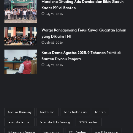
‎Mardiono Dituding Adu Domba dan Bikin Gaduh
Kader PPP di Banten
July 29, 2026
‎Warga Rancapinang Terus Kawal Gugatan Lahan
yang Diklaim TNI‎‎
July 28, 2026
‎Kasus Demo Agustus 2025, 9 Tahanan Politik di
Banten Divonis Penjara
July 22, 2026
Andika Hazrumy
Andra Soni
Bank Indonesia
banten
bawaslu banten
Bawaslu Kota Serang
DPRD banten
Kabupaten Serang
kota serang
KPU Banten
kpu Kota serang