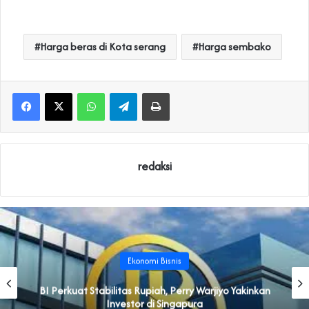
Harga beras di Kota serang
Harga sembako
WhatsApp
Telegram
Print
redaksi
Ekonomi Bisnis
BI Perkuat Stabilitas Rupiah, Perry Warjiyo Yakinkan
Investor di Singapura