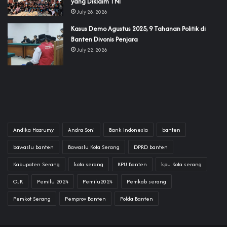
yang Diklaim TNI‎‎
July 28, 2026
‎Kasus Demo Agustus 2025, 9 Tahanan Politik di
Banten Divonis Penjara
July 22, 2026
Andika Hazrumy
Andra Soni
Bank Indonesia
banten
bawaslu banten
Bawaslu Kota Serang
DPRD banten
Kabupaten Serang
kota serang
KPU Banten
kpu Kota serang
OJK
Pemilu 2024
Pemilu2024
Pemkab serang
Pemkot Serang
Pemprov Banten
Polda Banten