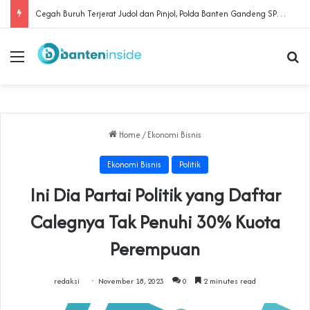
Cegah Buruh Terjerat Judol dan Pinjol, Polda Banten Gandeng SPSI Perkuat Literasi Digital
Menu
Se
Home
/
Ekonomi Bisnis
Ekonomi Bisnis
Politik
Ini Dia Partai Politik yang Daftar
Calegnya Tak Penuhi 30% Kuota
Perempuan
redaksi
November 18, 2023
0
2 minutes read