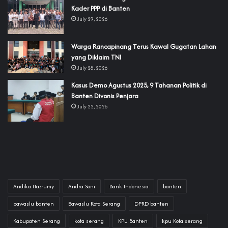
Kader PPP di Banten
July 29, 2026
‎Warga Rancapinang Terus Kawal Gugatan Lahan
yang Diklaim TNI‎‎
July 28, 2026
‎Kasus Demo Agustus 2025, 9 Tahanan Politik di
Banten Divonis Penjara
July 22, 2026
Andika Hazrumy
Andra Soni
Bank Indonesia
banten
bawaslu banten
Bawaslu Kota Serang
DPRD banten
Kabupaten Serang
kota serang
KPU Banten
kpu Kota serang