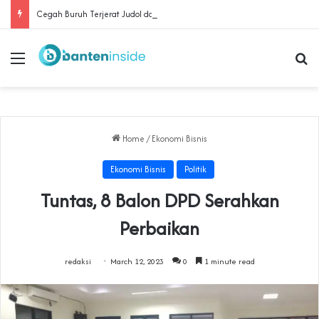
Cegah Buruh Terjerat Judol dan Pinjol, Polda Banten Gandeng SPSI Perkuat Literasi Digital
Menu
Se
Home
/
Ekonomi Bisnis
Ekonomi Bisnis
Politik
Tuntas, 8 Balon DPD Serahkan
Perbaikan
redaksi
March 12, 2023
0
1 minute read