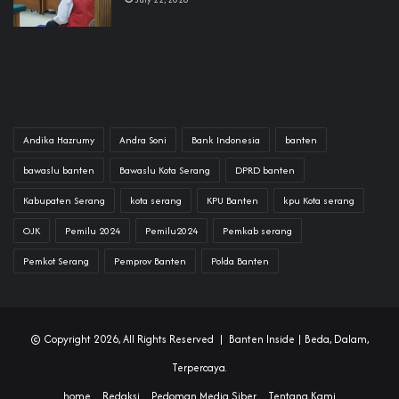
Andika Hazrumy
Andra Soni
Bank Indonesia
banten
bawaslu banten
Bawaslu Kota Serang
DPRD banten
Kabupaten Serang
kota serang
KPU Banten
kpu Kota serang
OJK
Pemilu 2024
Pemilu2024
Pemkab serang
Pemkot Serang
Pemprov Banten
Polda Banten
© Copyright 2026, All Rights Reserved |
Banten Inside
| Beda, Dalam,
Terpercaya.
home
Redaksi
Pedoman Media Siber
Tentang Kami