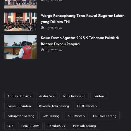
‎Warga Rancapinang Terus Kawal Gugatan Lahan
yang Diklaim TNI‎‎
July 28, 2026
‎Kasus Demo Agustus 2025, 9 Tahanan Politik di
Banten Divonis Penjara
July 22, 2026
Andika Hazrumy
Andra Soni
Bank Indonesia
banten
bawaslu banten
Bawaslu Kota Serang
DPRD banten
Kabupaten Serang
kota serang
KPU Banten
kpu Kota serang
OJK
Pemilu 2024
Pemilu2024
Pemkab serang