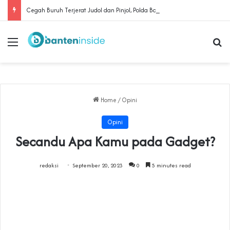
Cegah Buruh Terjerat Judol dan Pinjol, Polda Banten Gandeng SPSI Perkuat Literasi Digital
Menu
Se
Home
/
Opini
Opini
Secandu Apa Kamu pada Gadget?
redaksi
September 20, 2023
0
5 minutes read