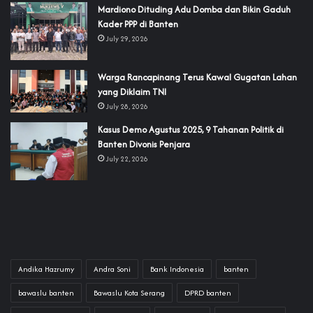
‎Mardiono Dituding Adu Domba dan Bikin Gaduh
Kader PPP di Banten
July 29, 2026
‎Warga Rancapinang Terus Kawal Gugatan Lahan
yang Diklaim TNI‎‎
July 28, 2026
‎Kasus Demo Agustus 2025, 9 Tahanan Politik di
Banten Divonis Penjara
July 22, 2026
Andika Hazrumy
Andra Soni
Bank Indonesia
banten
bawaslu banten
Bawaslu Kota Serang
DPRD banten