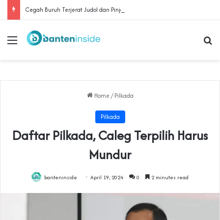
Cegah Buruh Terjerat Judol dan Pinjol, Polda Banten Gandeng SPSI Perkuat Literasi Digital
Menu
Se
Home
/
Pilkada
Pilkada
Daftar Pilkada, Caleg Terpilih Harus
Mundur
banteninside
April 19, 2024
0
2 minutes read