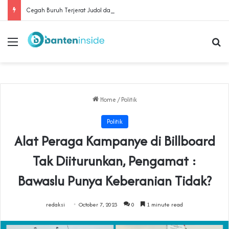
Cegah Buruh Terjerat Judol dan Pinjol, Polda Banten Gandeng SPSI Perkuat Literasi Digital
Menu
Se
Home
/
Politik
Politik
Alat Peraga Kampanye di Billboard
Tak Diiturunkan, Pengamat :
Bawaslu Punya Keberanian Tidak?
redaksi
October 7, 2023
0
1 minute read