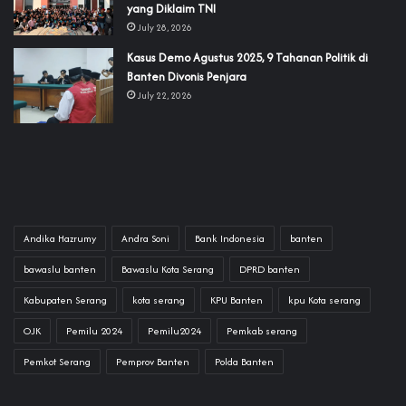
yang Diklaim TNI‎‎
July 28, 2026
‎Kasus Demo Agustus 2025, 9 Tahanan Politik di
Banten Divonis Penjara
July 22, 2026
Andika Hazrumy
Andra Soni
Bank Indonesia
banten
bawaslu banten
Bawaslu Kota Serang
DPRD banten
Kabupaten Serang
kota serang
KPU Banten
kpu Kota serang
OJK
Pemilu 2024
Pemilu2024
Pemkab serang
Pemkot Serang
Pemprov Banten
Polda Banten