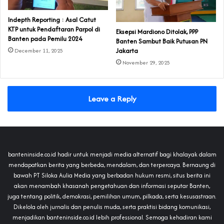
Indepth Reporting : Asal Catut
KTP untuk Pendaftaran Parpol di
Eksepsi Mardiono Ditolak, PPP
Banten pada Pemilu 2024
Banten Sambut Baik Putusan PN
Jakarta
December 11, 2025
November 29, 2025
Leave a Reply
banteninside.co.id hadir untuk menjadi media alternatif bagi khalayak dalam
mendapatkan berita yang berbeda, mendalam, dan terpercaya. Bernaung di
bawah PT Siloka Aulia Media yang berbadan hukum resmi, situs berita ini
akan menambah khasanah pengetahuan dan informasi seputar Banten,
juga tentang politik, demokrasi, pemilihan umum, pilkada, serta kesusastraan.
Dikelola oleh jurnalis dan penulis muda, serta praktisi bidang komunikasi,
menjadikan banteninside.co.id lebih professional. Semoga kehadiran kami