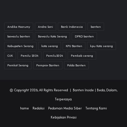
Andika Hazrumy
Andra Soni
Bank Indonesia
banten
bawaslu banten
Bawaslu Kota Serang
DPRD banten
Kabupaten Serang
kota serang
KPU Banten
kpu Kota serang
OJK
Pemilu 2024
Pemilu2024
Pemkab serang
Pemkot Serang
Pemprov Banten
Polda Banten
© Copyright 2026, All Rights Reserved |
Banten Inside
| Beda, Dalam,
Terpercaya.
home
Redaksi
Pedoman Media Siber
Tentang Kami
Kebijakan Privasi