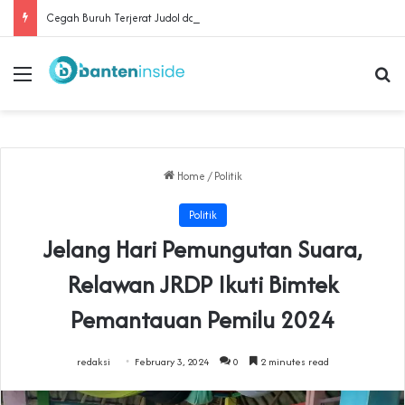
Cegah Buruh Terjerat Judol dan Pinjol, Polda Banten Gandeng SPSI Perkuat Literasi Digital
Menu
Se
Home
/
Politik
Politik
Jelang Hari Pemungutan Suara,
Relawan JRDP Ikuti Bimtek
Pemantauan Pemilu 2024
redaksi
February 3, 2024
0
2 minutes read