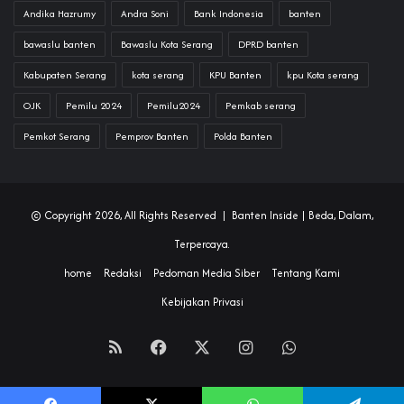
Andika Hazrumy
Andra Soni
Bank Indonesia
banten
bawaslu banten
Bawaslu Kota Serang
DPRD banten
Kabupaten Serang
kota serang
KPU Banten
kpu Kota serang
OJK
Pemilu 2024
Pemilu2024
Pemkab serang
Pemkot Serang
Pemprov Banten
Polda Banten
© Copyright 2026, All Rights Reserved |
Banten Inside
| Beda, Dalam,
Terpercaya.
home
Redaksi
Pedoman Media Siber
Tentang Kami
Kebijakan Privasi
RSS
Facebook
X
Instagram
WhatsApp