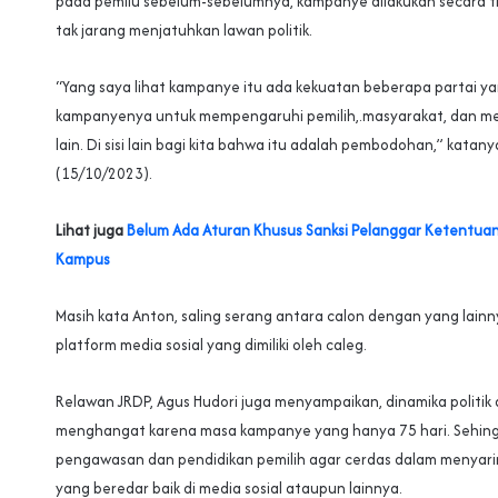
pada pemilu sebelum-sebelumnya, kampanye dilakukan secara ti
tak jarang menjatuhkan lawan politik.
“Yang saya lihat kampanye itu ada kekuatan beberapa partai 
kampanyenya untuk mempengaruhi pemilih,.masyarakat, dan m
lain. Di sisi lain bagi kita bahwa itu adalah pembodohan,” katany
(15/10/2023).
Lihat juga
Belum Ada Aturan Khusus Sanksi Pelanggar Ketentua
Kampus
Masih kata Anton, saling serang antara calon dengan yang lainnya
platform media sosial yang dimiliki oleh caleg.
Relawan JRDP, Agus Hudori juga menyampaikan, dinamika politik 
menghangat karena masa kampanye yang hanya 75 hari. Sehin
pengawasan dan pendidikan pemilih agar cerdas dalam menyarin
yang beredar baik di media sosial ataupun lainnya.