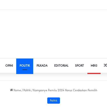
Judol dan Pinjol, Polda Banten Gandeng SPSI Perkuat Literasi Digital
OPINI
POLITIK
PILKADA
EDITORIAL
SPORT
MBG
Home
/
Politik
/
Kampanye Pemilu 2024 Harus Cerdaskan Pemilih
Politik