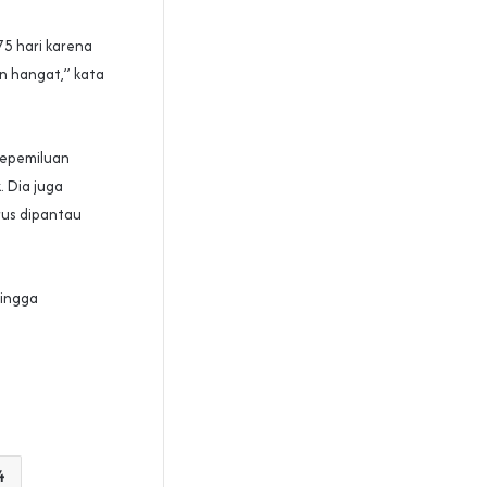
75 hari karena
n hangat,” kata
kepemiluan
. Dia juga
rus dipantau
hingga
4