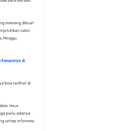
dak beretika dan
yang memang dibuat
enjatuhkan calon
a, Minggu,
n Kampanye di
 bisa terlihat di
akan terus
gga perlu adanya
g setiap informasi