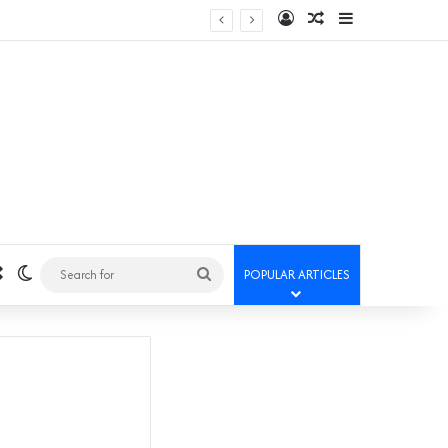
Log In
Random Article
Sidebar
Random Article
Switch skin
Search
POPULAR ARTICLES
for