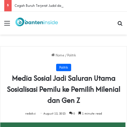
Cegah Buruh Terjerat Judol dan Pinjol, Polda Banten Gandeng SPSI Perkuat Literasi Digital
Menu
Se
Home
/
Politik
Politik
Media Sosial Jadi Saluran Utama
Sosialisasi Pemilu ke Pemilih Milenial
dan Gen Z
redaksi
August 12, 2023
0
1 minute read