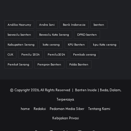
Andika Hazrumy
Andra Soni
Bank Indonesia
banten
bawaslu banten
Bawaslu Kota Serang
DPRD banten
Kabupaten Serang
kota serang
KPU Banten
kpu Kota serang
OJK
Pemilu 2024
Pemilu2024
Pemkab serang
Pemkot Serang
Pemprov Banten
Polda Banten
© Copyright 2026, All Rights Reserved |
Banten Inside
| Beda, Dalam,
Terpercaya.
home
Redaksi
Pedoman Media Siber
Tentang Kami
Kebijakan Privasi