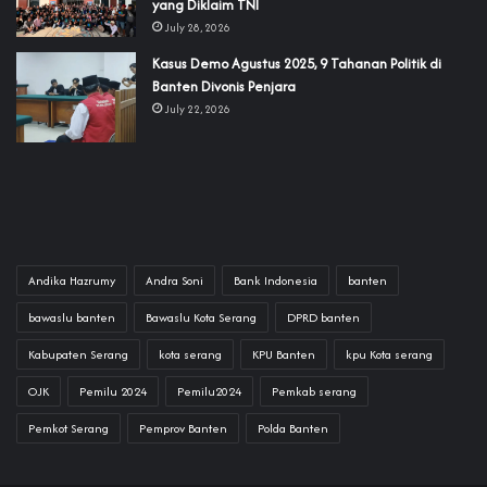
yang Diklaim TNI‎‎
July 28, 2026
‎Kasus Demo Agustus 2025, 9 Tahanan Politik di
Banten Divonis Penjara
July 22, 2026
Andika Hazrumy
Andra Soni
Bank Indonesia
banten
bawaslu banten
Bawaslu Kota Serang
DPRD banten
Kabupaten Serang
kota serang
KPU Banten
kpu Kota serang
OJK
Pemilu 2024
Pemilu2024
Pemkab serang
Pemkot Serang
Pemprov Banten
Polda Banten