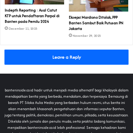
Indepth Reporting : Asal Catut
KTP untuk Pendaftaran Parpol di
Eksepsi Mardiono Ditolak, PPP
Banten pada Pemilu 2024
Banten Sambut Baik Putusan PN
Jakarta
December 11, 2025
November 29, 2025
Leave a Reply
banteninside.co.id hadir untuk menjadi media alternatif bagi khalayak dalam
mendapatkan berita yang berbeda, mendalam, dan terpercaya. Bernaung di
bawah PT Siloka Aulia Media yang berbadan hukum resmi, situs berita ini
akan menambah khasanah pengetahuan dan informasi seputar Banten,
juga tentang politik, demokrasi, pemilihan umum, pilkada, serta kesusastraan.
Dikelola oleh jurnalis dan penulis muda, serta praktisi bidang komunikasi,
menjadikan banteninside.co.id lebih professional. Semoga kehadiran kami