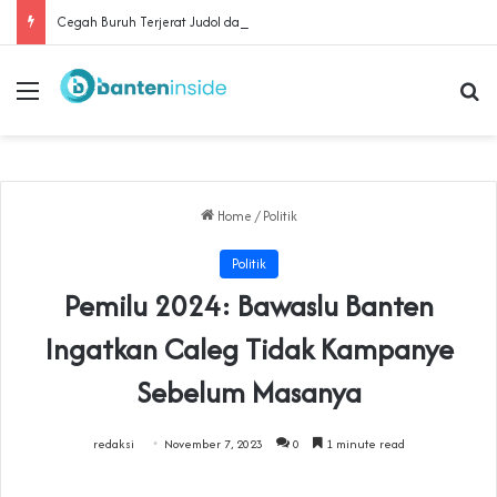
Cegah Buruh Terjerat Judol dan Pinjol, Polda Banten Gandeng SPSI Perkuat Literasi Digital
Menu
Se
Home
/
Politik
Politik
Pemilu 2024: Bawaslu Banten
Ingatkan Caleg Tidak Kampanye
Sebelum Masanya
redaksi
November 7, 2023
0
1 minute read