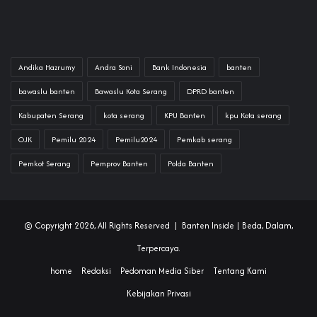
Andika Hazrumy
Andra Soni
Bank Indonesia
banten
bawaslu banten
Bawaslu Kota Serang
DPRD banten
Kabupaten Serang
kota serang
KPU Banten
kpu Kota serang
OJK
Pemilu 2024
Pemilu2024
Pemkab serang
Pemkot Serang
Pemprov Banten
Polda Banten
© Copyright 2026, All Rights Reserved |
Banten Inside
| Beda, Dalam,
Terpercaya.
home
Redaksi
Pedoman Media Siber
Tentang Kami
Kebijakan Privasi