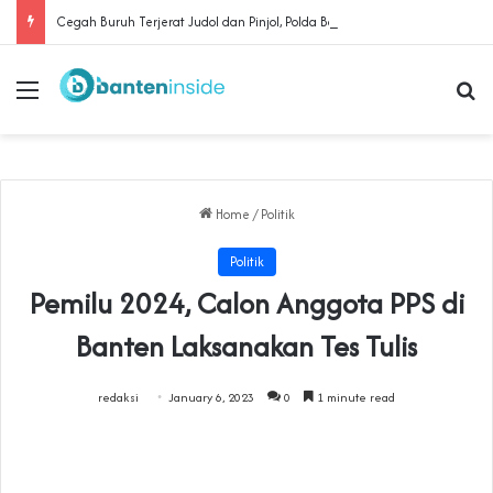
Cegah Buruh Terjerat Judol dan Pinjol, Polda Banten Gandeng SPSI Perkuat Literasi Digital
Menu
Se
Home
/
Politik
Politik
Pemilu 2024, Calon Anggota PPS di
Banten Laksanakan Tes Tulis
redaksi
January 6, 2023
0
1 minute read