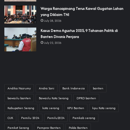
‎Warga Rancapinang Terus Kawal Gugatan Lahan
yang Diklaim TNI‎‎
July 28, 2026
‎Kasus Demo Agustus 2025, 9 Tahanan Politik di
Banten Divonis Penjara
July 22, 2026
Andika Hazrumy
Andra Soni
Bank Indonesia
banten
bawaslu banten
Bawaslu Kota Serang
DPRD banten
Kabupaten Serang
kota serang
KPU Banten
kpu Kota serang
OJK
Pemilu 2024
Pemilu2024
Pemkab serang
Pemkot Serang
Pemprov Banten
Polda Banten