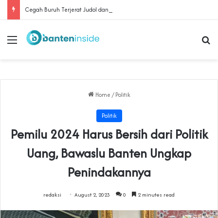
Cegah Buruh Terjerat Judol dan Pinjol, Polda Banten Gandeng SPSI Perkuat Literasi Digital
Menu
Se
Home
/
Politik
Politik
Pemilu 2024 Harus Bersih dari Politik
Uang, Bawaslu Banten Ungkap
Penindakannya
redaksi
August 2, 2023
0
2 minutes read