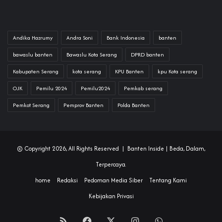
Andika Hazrumy
Andra Soni
Bank Indonesia
banten
bawaslu banten
Bawaslu Kota Serang
DPRD banten
Kabupaten Serang
kota serang
KPU Banten
kpu Kota serang
OJK
Pemilu 2024
Pemilu2024
Pemkab serang
Pemkot Serang
Pemprov Banten
Polda Banten
© Copyright 2026, All Rights Reserved |
Banten Inside
| Beda, Dalam,
Terpercaya.
home
Redaksi
Pedoman Media Siber
Tentang Kami
Kebijakan Privasi
RSS
Facebook
X
Instagram
WhatsApp