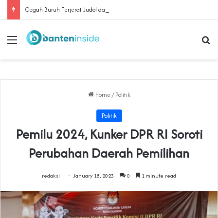
Cegah Buruh Terjerat Judol dan Pinjol, Polda Banten Gandeng SPSI Perkuat Literasi Digital
Menu
Se
Home
/
Politik
Politik
Pemilu 2024, Kunker DPR RI Soroti
Perubahan Daerah Pemilihan
redaksi
January 18, 2023
0
1 minute read