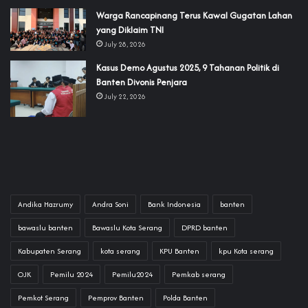
‎Warga Rancapinang Terus Kawal Gugatan Lahan
yang Diklaim TNI‎‎
July 28, 2026
‎Kasus Demo Agustus 2025, 9 Tahanan Politik di
Banten Divonis Penjara
July 22, 2026
Andika Hazrumy
Andra Soni
Bank Indonesia
banten
bawaslu banten
Bawaslu Kota Serang
DPRD banten
Kabupaten Serang
kota serang
KPU Banten
kpu Kota serang
OJK
Pemilu 2024
Pemilu2024
Pemkab serang
Pemkot Serang
Pemprov Banten
Polda Banten