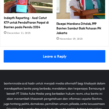
Indepth Reporting : Asal Catut
KTP untuk Pendaftaran Parpol di
Eksepsi Mardiono Ditolak, PPP
Banten pada Pemilu 2024
Banten Sambut Baik Putusan PN
Jakarta
December 11, 2025
November 29, 2025
Leave a Reply
banteninside.co.id hadir untuk menjadi media alternatif bagi khalayak dalam
mendapatkan berita yang berbeda, mendalam, dan terpercaya. Bernaung di
bawah PT Siloka Aulia Media yang berbadan hukum resmi, situs berita ini
akan menambah khasanah pengetahuan dan informasi seputar Banten,
juga tentang politik, demokrasi, pemilihan umum, pilkada, serta kesusastraan.
Dikelola oleh jurnalis dan penulis muda, serta praktisi bidang komunikasi,