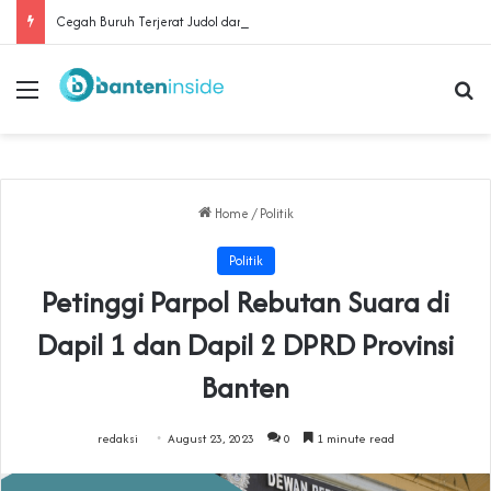
Cegah Buruh Terjerat Judol dan Pinjol, Polda Banten Gandeng SPSI Perkuat Literasi Digital
Menu
Se
Home
/
Politik
Politik
Petinggi Parpol Rebutan Suara di
Dapil 1 dan Dapil 2 DPRD Provinsi
Banten
redaksi
August 23, 2023
0
1 minute read