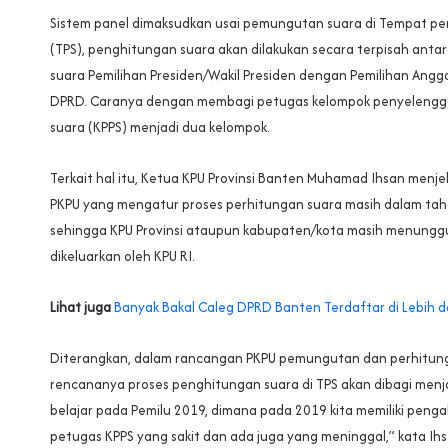
Sistem panel dimaksudkan usai pemungutan suara di Tempat p
(TPS), penghitungan suara akan dilakukan secara terpisah ant
suara Pemilihan Presiden/Wakil Presiden dengan Pemilihan Angg
DPRD. Caranya dengan membagi petugas kelompok penyeleng
suara (KPPS) menjadi dua kelompok.
Terkait hal itu, Ketua KPU Provinsi Banten Muhamad Ihsan menjel
PKPU yang mengatur proses perhitungan suara masih dalam ta
sehingga KPU Provinsi ataupun kabupaten/kota masih menungg
dikeluarkan oleh KPU RI.
Lihat juga
Banyak Bakal Caleg DPRD Banten Terdaftar di Lebih da
Diterangkan, dalam rancangan PKPU pemungutan dan perhitung
rencananya proses penghitungan suara di TPS akan dibagi menja
belajar pada Pemilu 2019, dimana pada 2019 kita memiliki pen
petugas KPPS yang sakit dan ada juga yang meninggal,” kata Ihs