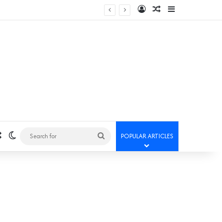
Log In
Random Article
Sidebar
Random Article
Switch skin
Search
POPULAR ARTICLES
for