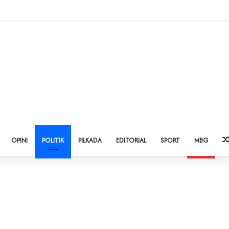
 Judol dan Pinjol, Polda Banten Gandeng SPSI Perkuat Literasi Digital
OPINI
POLITIK
PILKADA
EDITORIAL
SPORT
MBG