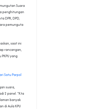
emungutan Suara
ara penghitungan
ota DPR, DPD,
gara pemunguta
askan, saat ini
hap rancangan,
u PKPU yang
ri Satu Parpol
an suara,
di 2 panel. “Kta
galaman banyak
an di Aula KPU