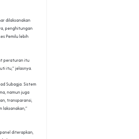
nar dilaksanakan
nya, penghitungan
s Pemilu lebih
at peraturan itu
i itu,” jelasnya.
ad Subagja. Sistem
ama, namun juga
an, transparansi,
n laksanakan,”
panel diterapkan,