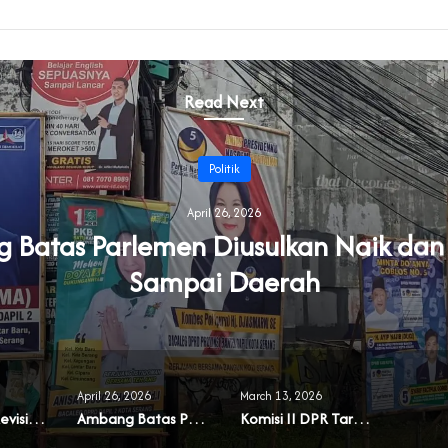
Read Next
Politik
April 26, 2026
Batas Parlemen Diusulkan Naik dan
Sampai Daerah
April 26, 2026
March 13, 2026
Muncul Usul Revisi UU Parpol
Ambang Batas Parlemen Diusulkan Naik dan Berlaku Sampai Daerah
Komisi II DPR Targetkan RUU Pilkada Rampung 2026