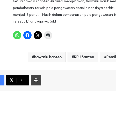
Ketua Bawaslu Banten Ali Faisal mengatakan, Bawaslu masih me
pembahasan terkait pola pengawasan apabila nantinya perhitu
menjadi 2 panel. “Masih dalam pembahasan pola pengawasan t
tersebut,” ungkapnya. (ukt)
bawaslu banten
KPU Banten
Pemil
Print
X