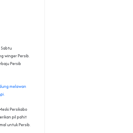
 Sabtu
g winger Persib.
baju Persib
andung melawan
pi.
Meski Persikabo
rikan pil pahit
al untuk Persib.