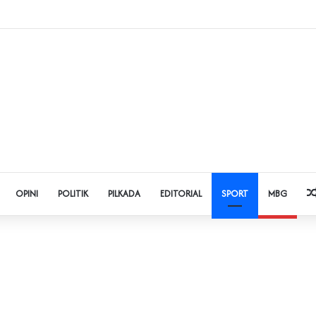
t Judol dan Pinjol, Polda Banten Gandeng SPSI Perkuat Literasi Digital
OPINI
POLITIK
PILKADA
EDITORIAL
SPORT
MBG