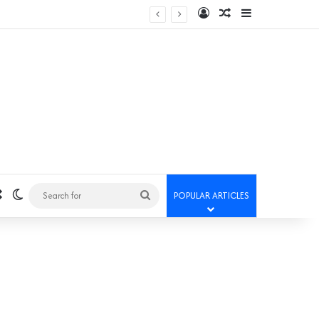
Log In
Random Article
Sidebar
Random Article
Switch skin
Search
POPULAR ARTICLES
for