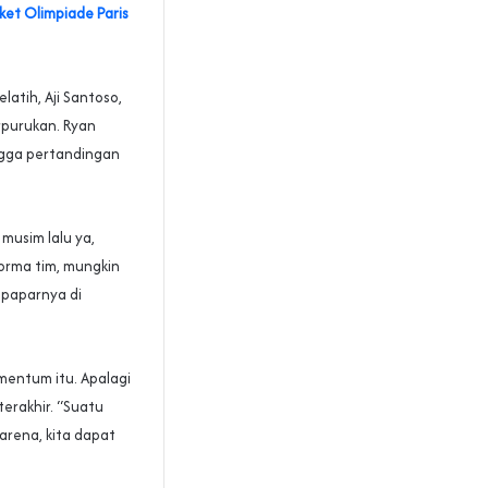
iket Olimpiade Paris
latih, Aji Santoso,
rpurukan. Ryan
ngga pertandingan
musim lalu ya,
forma tim, mungkin
 paparnya di
mentum itu. Apalagi
erakhir. “Suatu
Karena, kita dapat