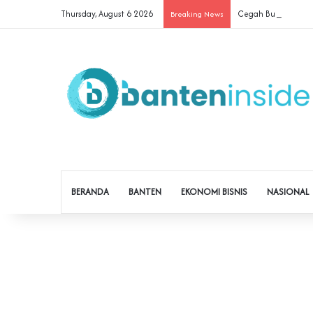
Thursday, August 6 2026
Cegah Buruh Terjera
Breaking News
BERANDA
BANTEN
EKONOMI BISNIS
NASIONAL