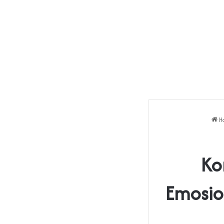
H
Ko
Emosio