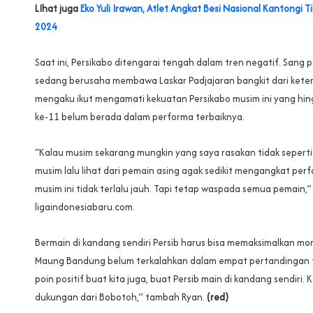
LIhat juga
Eko Yuli Irawan, Atlet Angkat Besi Nasional Kantongi T
2024
Saat ini, Persikabo ditengarai tengah dalam tren negatif. Sang pe
sedang berusaha membawa Laskar Padjajaran bangkit dari kete
mengaku ikut mengamati kekuatan Persikabo musim ini yang hi
ke-11 belum berada dalam performa terbaiknya.
“Kalau musim sekarang mungkin yang saya rasakan tidak seperti 
musim lalu lihat dari pemain asing agak sedikit mengangkat per
musim ini tidak terlalu jauh. Tapi tetap waspada semua pemain,”
ligaindonesiabaru.com.
Bermain di kandang sendiri Persib harus bisa memaksimalkan mo
Maung Bandung belum terkalahkan dalam empat pertandingan t
poin positif buat kita juga, buat Persib main di kandang sendiri. 
dukungan dari Bobotoh,” tambah Ryan.
(red)