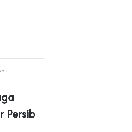
ersib
aga
 Persib