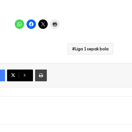
Liga 1 sepak bola
Print
X