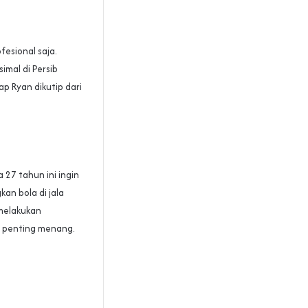
esional saja.
simal di Persib
p Ryan dikutip dari
 27 tahun ini ingin
an bola di jala
 melakukan
ng penting menang.