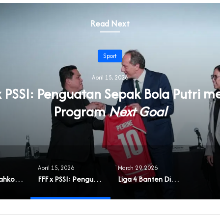
Read Next
Sport
April 15, 2026
x PSSI: Penguatan Sepak Bola Putri me
Program
Next Goal
April 15, 2026
March 29, 2026
Arif Hamdi Nahkodai Pengcab PABSI 2026-2030
FFF x PSSI: Penguatan Sepak Bola Putri melalui Program
Liga 4 Banten Dibuka, Fokus pada Pembinaan dan Ruang Kompetisi