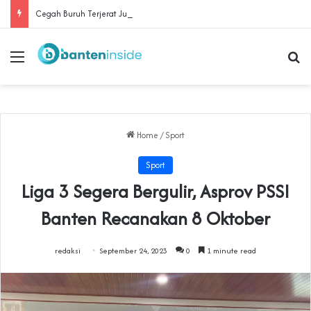
Cegah Buruh Terjerat Judol dan Pinjol, Polda Banten Gandeng SPSI Perkuat Literasi Digital
Menu
Se
Home
/
Sport
Sport
Liga 3 Segera Bergulir, Asprov PSSI
Banten Recanakan 8 Oktober
redaksi
September 24, 2023
0
1 minute read