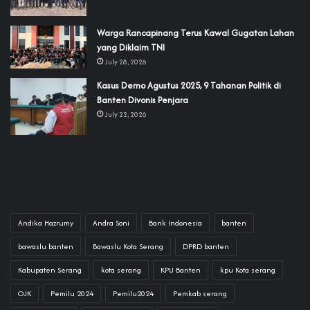
‎Warga Rancapinang Terus Kawal Gugatan Lahan
yang Diklaim TNI‎‎
July 28, 2026
‎Kasus Demo Agustus 2025, 9 Tahanan Politik di
Banten Divonis Penjara
July 22, 2026
Andika Hazrumy
Andra Soni
Bank Indonesia
banten
bawaslu banten
Bawaslu Kota Serang
DPRD banten
Kabupaten Serang
kota serang
KPU Banten
kpu Kota serang
OJK
Pemilu 2024
Pemilu2024
Pemkab serang