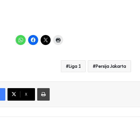
Liga 1
Persija Jakarta
Print
X