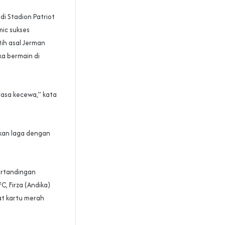
di Stadion Patriot
mic sukses
tih asal Jerman
ka bermain di
rasa kecewa,” kata
kan laga dengan
ertandingan
, Firza (Andika)
at kartu merah