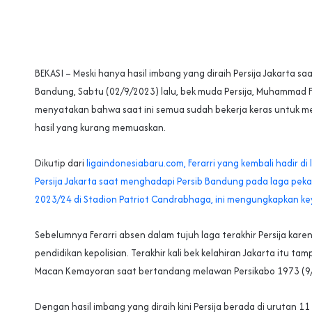
BEKASI – Meski hanya hasil imbang yang diraih Persija Jakarta saa
3
Bandung, Sabtu (02/9/2023) lalu, bek muda Persija, Muhammad Fe
menyatakan bahwa saat ini semua sudah bekerja keras untuk 
hasil yang kurang memuaskan.
Dikutip dari
ligaindonesiabaru.com, Ferarri yang kembali hadir di
Persija Jakarta saat menghadapi Persib Bandung pada laga pekan
2023/24 di Stadion Patriot Candrabhaga, ini mengungkapkan ke
Sebelumnya Ferarri absen dalam tujuh laga terakhir Persija kare
pendidikan kepolisian. Terakhir kali bek kelahiran Jakarta itu ta
Macan Kemayoran saat bertandang melawan Persikabo 1973 (9/
Dengan hasil imbang yang diraih kini Persija berada di urutan 11