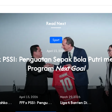
Read Next
Sport
April 15, 2026
x PSSI: Penguatan Sepak Bola Putri me
Program
Next Goal
April 15, 2026
March 29, 2026
Arif Hamdi Nahkodai Pengcab PABSI 2026-2030
FFF x PSSI: Penguatan Sepak Bola Putri melalui Program
Liga 4 Banten Dibuka, Fokus pada Pembinaan dan Ruang Kompetisi