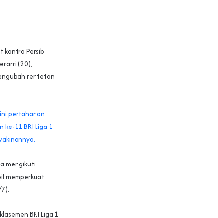
t kontra Persib
rarri (20),
mengubah rentetan
 lini pertahanan
 ke-11 BRI Liga 1
yakinannya.
na mengikuti
mpil memperkuat
7).
 klasemen BRI Liga 1