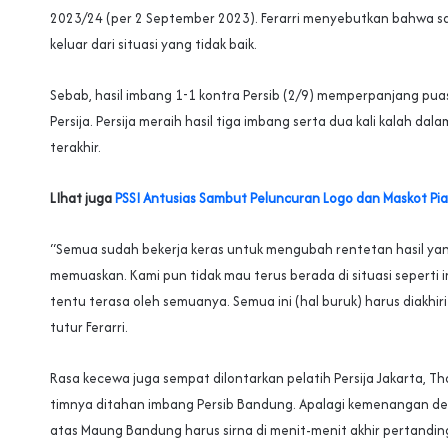
2023/24 (per 2 September 2023). Ferarri menyebutkan bahwa sa
keluar dari situasi yang tidak baik.
Sebab, hasil imbang 1-1 kontra Persib (2/9) memperpanjang p
Persija. Persija meraih hasil tiga imbang serta dua kali kalah dala
terakhir.
LIhat juga
PSSI Antusias Sambut Peluncuran Logo dan Maskot Pia
“Semua sudah bekerja keras untuk mengubah rentetan hasil yan
memuaskan. Kami pun tidak mau terus berada di situasi seperti 
tentu terasa oleh semuanya. Semua ini (hal buruk) harus diakhir
tutur Ferarri.
Rasa kecewa juga sempat dilontarkan pelatih Persija Jakarta, Th
timnya ditahan imbang Persib Bandung. Apalagi kemenangan d
atas Maung Bandung harus sirna di menit-menit akhir pertanding