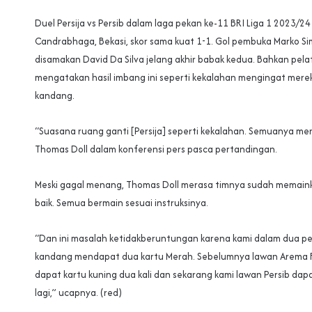
Duel Persija vs Persib dalam laga pekan ke-11 BRI Liga 1 2023/24 
Candrabhaga, Bekasi, skor sama kuat 1-1. Gol pembuka Marko Si
disamakan David Da Silva jelang akhir babak kedua. Bahkan pela
mengatakan hasil imbang ini seperti kekalahan mengingat mere
kandang.
“Suasana ruang ganti [Persija] seperti kekalahan. Semuanya me
Thomas Doll dalam konferensi pers pasca pertandingan.
Meski gagal menang, Thomas Doll merasa timnya sudah memain
baik. Semua bermain sesuai instruksinya.
“Dan ini masalah ketidakberuntungan karena kami dalam dua p
kandang mendapat dua kartu Merah. Sebelumnya lawan Arema FC
dapat kartu kuning dua kali dan sekarang kami lawan Persib dap
lagi,” ucapnya. (red)