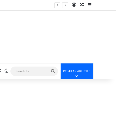
Log In
Random Article
Sidebar
Random Article
Switch skin
Search
POPULAR ARTICLES
for