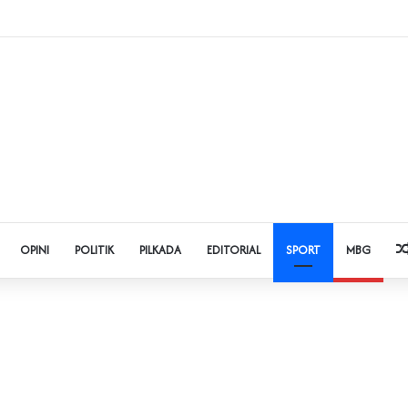
Judol dan Pinjol, Polda Banten Gandeng SPSI Perkuat Literasi Digital
OPINI
POLITIK
PILKADA
EDITORIAL
SPORT
MBG