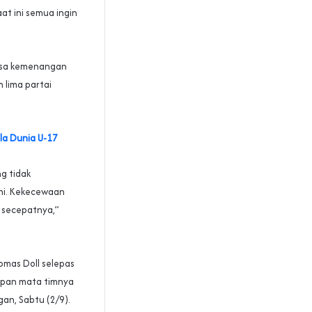
at ini semua ingin
uasa kemenangan
m lima partai
la Dunia U-17
g tidak
ini. Kekecewaan
i secepatnya,”
omas Doll selepas
epan mata timnya
an, Sabtu (2/9).