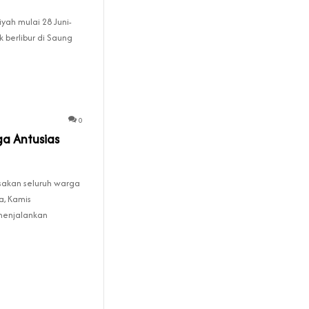
iyah mulai 28 Juni-
 berlibur di Saung
0
a Antusias
sakan seluruh warga
a, Kamis
menjalankan