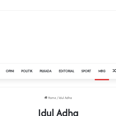
dol dan Pinjol, Polda Banten Gandeng SPSI Perkuat Literasi Digital
OPINI
POLITIK
PILKADA
EDITORIAL
SPORT
MBG
Home
/
Idul Adha
Idul Adha