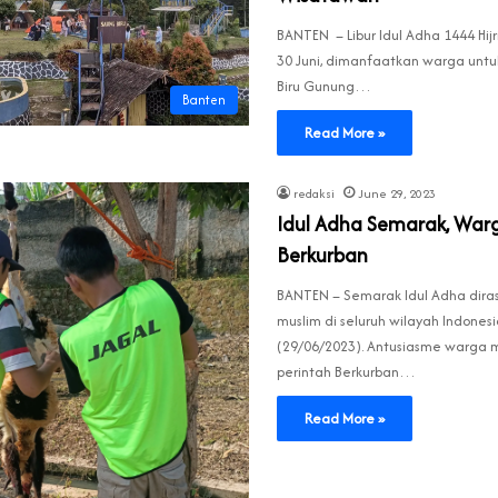
BANTEN – Libur Idul Adha 1444 Hijr
30 Juni, dimanfaatkan warga untuk
Biru Gunung…
Banten
Read More »
redaksi
June 29, 2023
Idul Adha Semarak, Warg
Berkurban
BANTEN – Semarak Idul Adha dira
muslim di seluruh wilayah Indonesi
(29/06/2023). Antusiasme warga 
perintah Berkurban…
Read More »