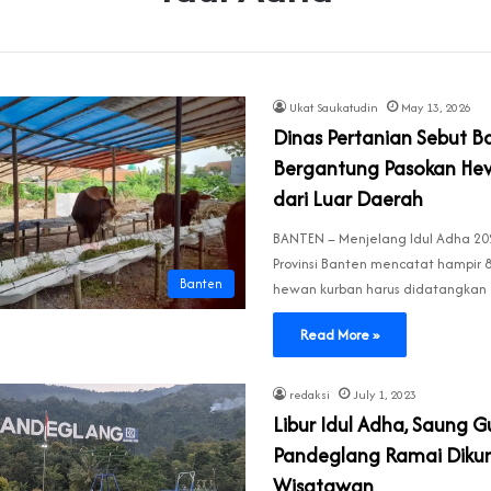
Ukat Saukatudin
May 13, 2026
Dinas Pertanian Sebut B
Bergantung Pasokan He
dari Luar Daerah
BANTEN – Menjelang Idul Adha 20
Provinsi Banten mencatat hampir 
Banten
hewan kurban harus didatangkan 
Read More »
redaksi
July 1, 2023
Libur Idul Adha, Saung 
Pandeglang Ramai Dikun
Wisatawan