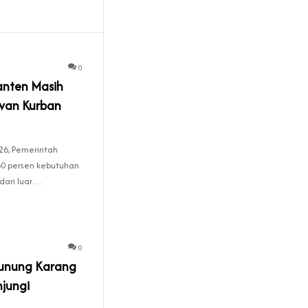
0
anten Masih
wan Kurban
26, Pemerintah
80 persen kebutuhan
dari luar…
0
Gunung Karang
jungi