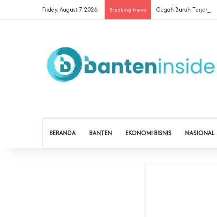
Friday, August 7 2026
Cegah Buruh Terjerat Ju
Breaking News
BERANDA
BANTEN
EKONOMI BISNIS
NASIONAL