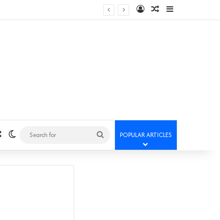
Log In
Random Article
Sidebar
Random Article
Switch skin
Search
POPULAR ARTICLES
for