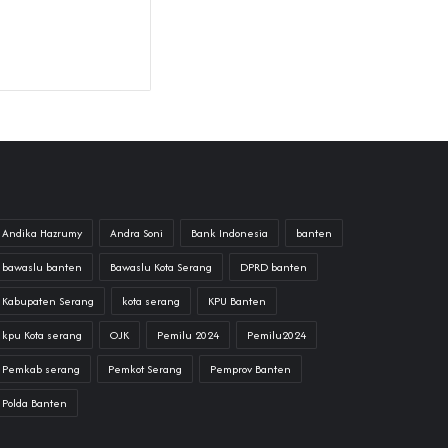
Andika Hazrumy
Andra Soni
Bank Indonesia
banten
bawaslu banten
Bawaslu Kota Serang
DPRD banten
Kabupaten Serang
kota serang
KPU Banten
kpu Kota serang
OJK
Pemilu 2024
Pemilu2024
Pemkab serang
Pemkot Serang
Pemprov Banten
Polda Banten