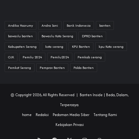
Andika Hazrumy
Andra Soni
Bank Indonesia
banten
bawaslu banten
Bawaslu Kota Serang
DPRD banten
Kabupaten Serang
kota serang
KPU Banten
kpu Kota serang
OJK
Pemilu 2024
Pemilu2024
Pemkab serang
Pemkot Serang
Pemprov Banten
Polda Banten
© Copyright 2026, All Rights Reserved |
Banten Inside
| Beda, Dalam,
Terpercaya.
home
Redaksi
Pedoman Media Siber
Tentang Kami
Kebijakan Privasi