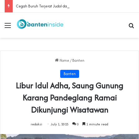
Cegah Buruh Terjerat Judol dan Pinjol, Polda Banten Gandeng SPSI Perkuat Literasi Digital
Menu
Se
Home
/
Banten
Banten
Libur Idul Adha, Saung Gunung
Karang Pandeglang Ramai
Dikunjungi Wisatawan
redaksi
July 1, 2023
0
1 minute read