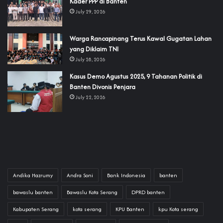
Kader PPP di Banten
July 29, 2026
‎Warga Rancapinang Terus Kawal Gugatan Lahan
yang Diklaim TNI‎‎
July 28, 2026
‎Kasus Demo Agustus 2025, 9 Tahanan Politik di
Banten Divonis Penjara
July 22, 2026
Andika Hazrumy
Andra Soni
Bank Indonesia
banten
bawaslu banten
Bawaslu Kota Serang
DPRD banten
Kabupaten Serang
kota serang
KPU Banten
kpu Kota serang