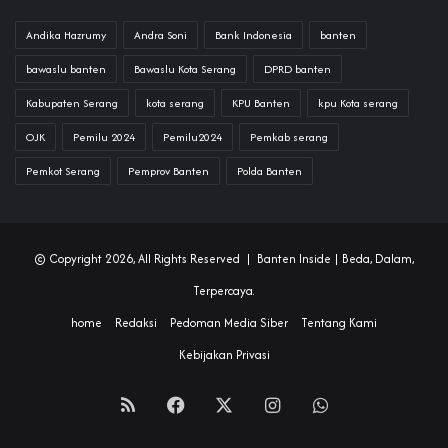
Andika Hazrumy
Andra Soni
Bank Indonesia
banten
bawaslu banten
Bawaslu Kota Serang
DPRD banten
Kabupaten Serang
kota serang
KPU Banten
kpu Kota serang
OJK
Pemilu 2024
Pemilu2024
Pemkab serang
Pemkot Serang
Pemprov Banten
Polda Banten
© Copyright 2026, All Rights Reserved |
Banten Inside
| Beda, Dalam,
Terpercaya.
home
Redaksi
Pedoman Media Siber
Tentang Kami
Kebijakan Privasi
RSS
Facebook
X
Instagram
WhatsApp