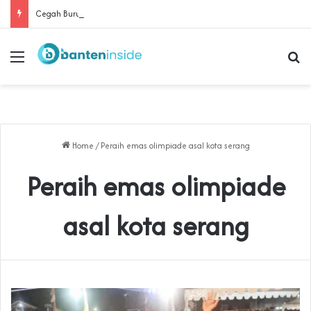
Cegah Buruh Terjerat Judol dan Pinjol, Polda Banten Gandeng SPSI Perkuat Literasi Digital
Menu
Se
Home
/
Peraih emas olimpiade asal kota serang
Peraih emas olimpiade
asal kota serang