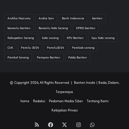
Andika Hazrumy
Andra Soni
Bank Indonesia
banten
bawaslu banten
Bawaslu Kota Serang
DPRD banten
Kabupaten Serang
kota serang
KPU Banten
kpu Kota serang
OJK
Pemilu 2024
Pemilu2024
Pemkab serang
Pemkot Serang
Pemprov Banten
Polda Banten
© Copyright 2026, All Rights Reserved |
Banten Inside
| Beda, Dalam,
Terpercaya.
home
Redaksi
Pedoman Media Siber
Tentang Kami
Kebijakan Privasi
RSS
Facebook
X
Instagram
WhatsApp