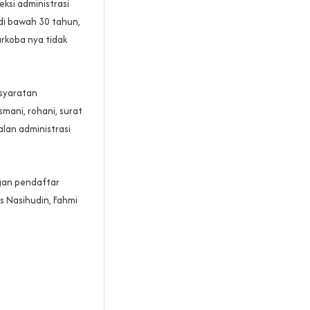
ksi administrasi
 di bawah 30 tahun,
arkoba nya tidak
rsyaratan
smani, rohani, surat
alan administrasi
gan pendaftar
 Nasihudin, Fahmi