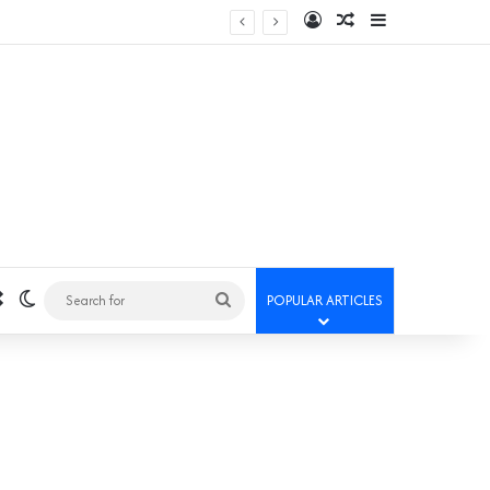
Log In
Random Article
Sidebar
Random Article
Switch skin
Search
POPULAR ARTICLES
for