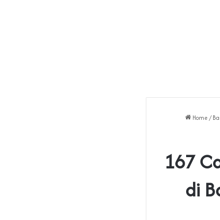
Home
/
Ba
167 Ca
di B