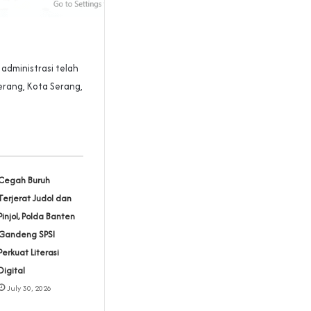
administrasi telah
erang, Kota Serang,
Cegah Buruh
Terjerat Judol dan
Pinjol, Polda Banten
Gandeng SPSI
Perkuat Literasi
Digital
July 30, 2026