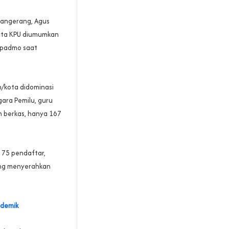
Tangerang, Agus
gota KPU diumumkan
upadmo saat
/kota didominasi
ara Pemilu, guru
n berkas, hanya 167
i 75 pendaftar,
yang menyerahkan
ademik