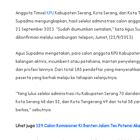
Anggota Timsel
KPU
Kabupaten Serang, Kota Serang, dan Kota 
Supadmo mengungkapkan, hasil seleksi administrasi calon ang
21 September 2023. “Sudah diumumkan semalam,” kata Agus S
dikonfirmasi melalui sambungan telepon, Jumat, (22/9/2023).
Agus Supadmo mengatakan, para calon anggota KPU Kabupaten
kalangan aktivis, incumbent atau petahana, mantan penyelengg
dan profesi lainnya. Dari total 185 pendaftar yang menyerahka
peserta yang berhak melaju ke tahapan selanjutnya.
“Yang lulus seleksi administrasi itu Kabupaten Serang 70 daridar
Kota Serang 48 dari 52, dan Kota Tangerang 49 dari total 58 
berkas,” sebutnya.
Lihat juga
129 Calon Komisioner KI Banten Jalani Tes Potensi Ak