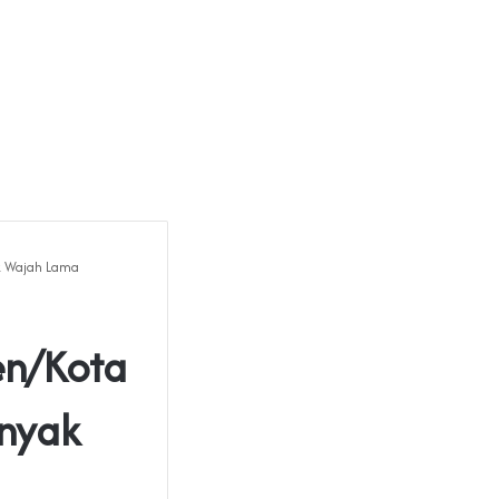
ak Wajah Lama
en/Kota
anyak