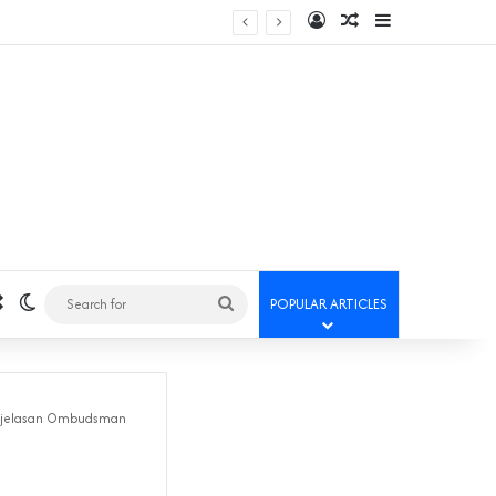
Log In
Random Article
Sidebar
Random Article
Switch skin
Search
POPULAR ARTICLES
for
Penjelasan Ombudsman