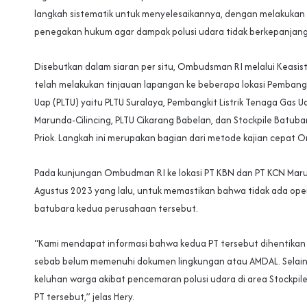
langkah sistematik untuk menyelesaikannya, dengan melakukan 
penegakan hukum agar dampak polusi udara tidak berkepanjan
Disebutkan dalam siaran per situ, Ombudsman RI melalui Keasi
telah melakukan tinjauan lapangan ke beberapa lokasi Pembangk
Uap (PLTU) yaitu PLTU Suralaya, Pembangkit Listrik Tenaga Gas U
Marunda-Cilincing, PLTU Cikarang Babelan, dan Stockpile Batuba
Priok. Langkah ini merupakan bagian dari metode kajian cepat 
Pada kunjungan Ombudman RI ke lokasi PT KBN dan PT KCN Mar
Agustus 2023 yang lalu, untuk memastikan bahwa tidak ada opera
batubara kedua perusahaan tersebut.
“Kami mendapat informasi bahwa kedua PT tersebut dihentikan
sebab belum memenuhi dokumen lingkungan atau AMDAL. Selain
keluhan warga akibat pencemaran polusi udara di area Stockpil
PT tersebut,” jelas Hery.