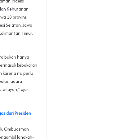
 laman Indeks
 dan Kehutanan
wa 10 provinsi
esi Selatan, Jawa
Kalimantan Timur,
ara bukan hanya
termasuk kebakaran
 karena itu perlu
olusi udara
wilayah,” ujar
as dari Presiden
abek, Ombudsman
engambil langkah-