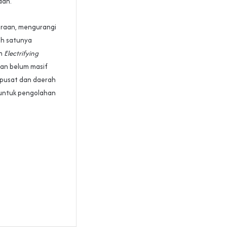
aan.
daraan, mengurangi
ah satunya
em
Electrifying
dan belum masif
 pusat dan daerah
si untuk pengolahan