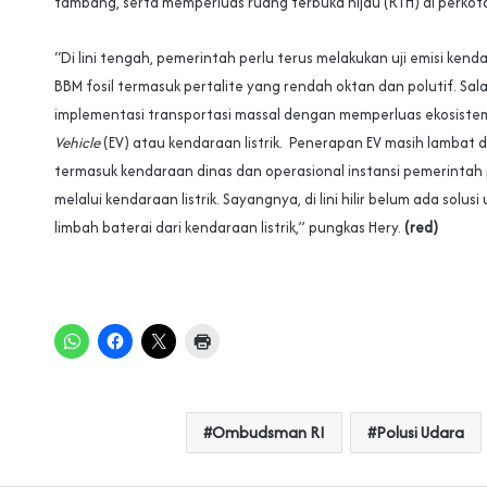
tambang, serta memperluas ruang terbuka hijau (RTH) di perkot
“Di lini tengah, pemerintah perlu terus melakukan uji emisi ken
BBM fosil termasuk pertalite yang rendah oktan dan polutif. Sal
implementasi transportasi massal dengan memperluas ekosist
Vehicle
(EV) atau kendaraan listrik. Penerapan EV masih lambat 
termasuk kendaraan dinas dan operasional instansi pemerintah
melalui kendaraan listrik. Sayangnya, di lini hilir belum ada solu
limbah baterai dari kendaraan listrik,” pungkas Hery.
(red)
Ombudsman RI
Polusi Udara