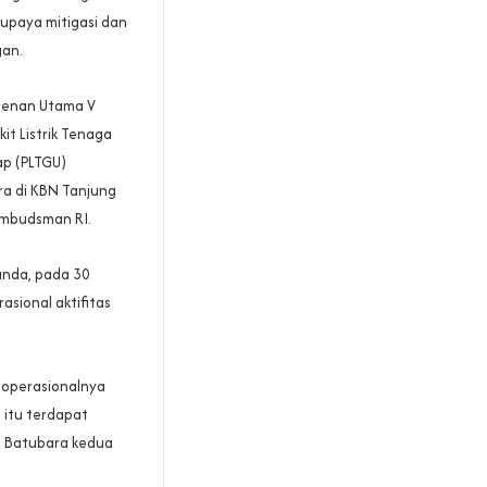
upaya mitigasi dan
gan.
stenan Utama V
it Listrik Tenaga
ap (PLTGU)
ra di KBN Tanjung
Ombudsman RI.
unda, pada 30
sional aktifitas
 operasionalnya
 itu terdapat
e Batubara kedua