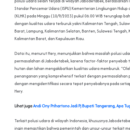
polusi udara selain terjadi di wilayah Jabodetabek, berdasarkan
Standar Pencemar Udara (ISPU) Kementerian Lingkungan Hidup
(KLHK) pada Minggu (10/9/2023) pukul 06.00 WIB terungkap bah
dengan kualitas udara terburuk yakni Kalimantan Tengah, Sulaw
Barat, Lampung, Kalimantan Selatan, Banten, Sulawesi Tengah, 
Kalimantan Barat, dan Kepulauan Riau.
Data itu, menurut Hery, menunjukkan bahwa masalah polusi ud
permasalahan di Jabodetabek, karena factor-faktor penyebab 
hutan dan lahan mengakibatkan kualitas udara memburuk. “Oleh
penanganan yang komprehensif terkait dengan permasalahan p
dengan mengidentifikasi secara tepat penyebabnya pada setiap 
Hery.
Lihat juga
Andi Ony Prihartono Jadi Pj Bupati Tangerang, Apa Tug
Terkait polusi udara di wilayah Indonesia, khususnya Jabodet
ingin memastikan bahwa pemerintah dan unsur-unsur terkait m