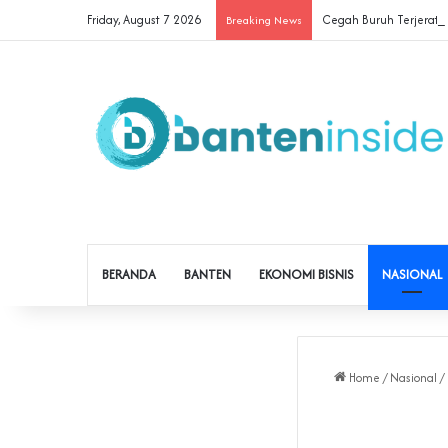
Friday, August 7 2026
Cegah Buruh Terjerat Ju
Breaking News
BERANDA
BANTEN
EKONOMI BISNIS
NASIONAL
Home
/
Nasional
/