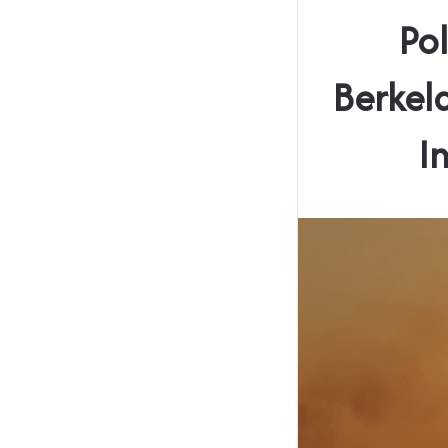
Po
Berkel
I