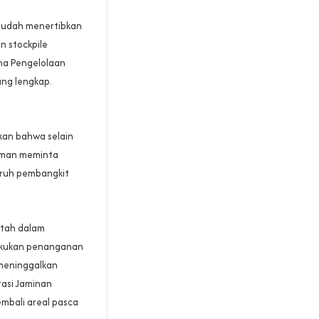
 sudah menertibkan
n stockpile
ana Pengelolaan
ng lengkap.
kan bahwa selain
sman meminta
uruh pembangkit
tah dalam
elakukan penanganan
 meninggalkan
tasi Jaminan
mbali areal pasca