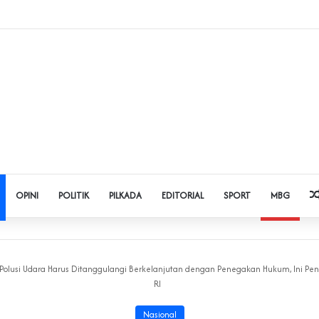
dol dan Pinjol, Polda Banten Gandeng SPSI Perkuat Literasi Digital
OPINI
POLITIK
PILKADA
EDITORIAL
SPORT
MBG
Polusi Udara Harus Ditanggulangi Berkelanjutan dengan Penegakan Hukum, Ini 
RI
Nasional