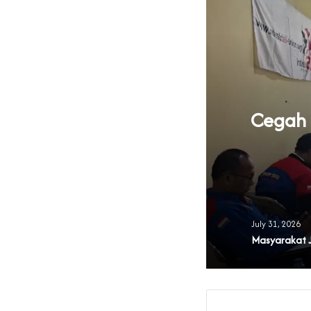
knya Tata Kelola
Cegah B
 Banten
July 31, 2026