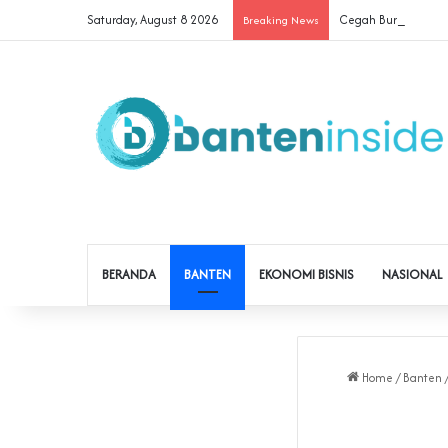
Saturday, August 8 2026
Cegah Buruh Terjerat
Breaking News
BERANDA
BANTEN
EKONOMI BISNIS
NASIONAL
Home
/
Banten