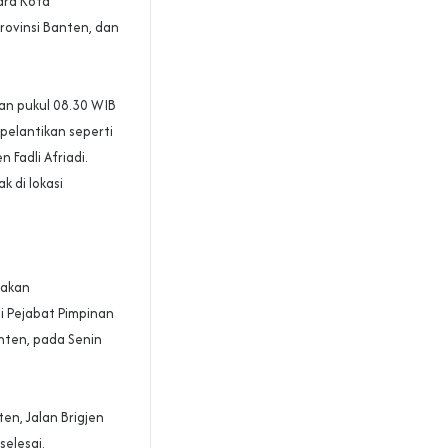
dra Kota
rovinsi Banten, dan
kan pukul 08.30 WIB
 pelantikan seperti
Fadli Afriadi.
 di lokasi
 akan
 Pejabat Pimpinan
nten, pada Senin
en, Jalan Brigjen
selesai.