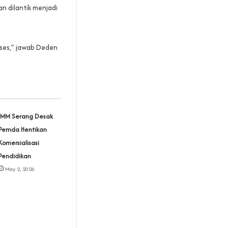
n dilantik menjadi
roses,” jawab Deden
IMM Serang Desak
Pemda Hentikan
Komersialisasi
Pendidikan
May 2, 2026