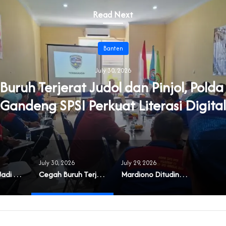
Read Next
Banten
July 30, 2026
uruh Terjerat Judol dan Pinjol, Pold
Gandeng SPSI Perkuat Literasi Digital
July 30, 2026
July 29, 2026
‎Masyarakat Jadi Korban Buruknya Tata Kelola Koperasi Syariah di Banten
Cegah Buruh Terjerat Judol dan Pinjol, Polda Banten Gandeng SPSI Perkuat Literasi Digital
‎Mardiono Dituding Adu Domba dan Bikin Gaduh Kader PPP di Banten