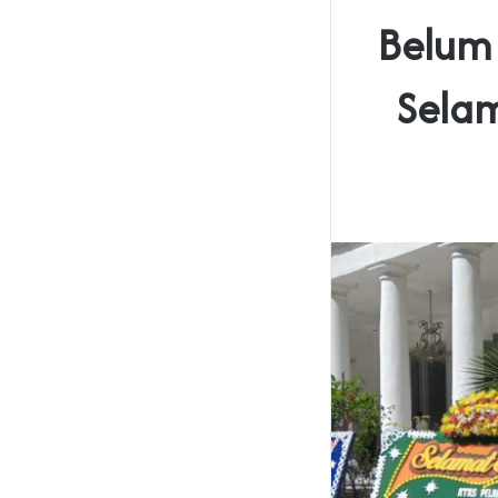
‎Belum
Selam