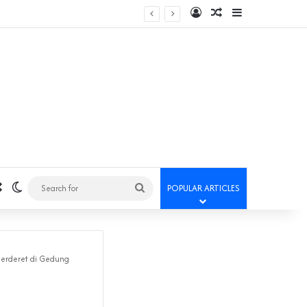
Log In
Random Article
Sidebar
Random Article
Switch skin
Search
POPULAR ARTICLES
for
Berderet di Gedung