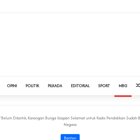
 Judol dan Pinjol, Polda Banten Gandeng SPSI Perkuat Literasi Digital
OPINI
POLITIK
PILKADA
EDITORIAL
SPORT
MBG
/
‎Belum Dilantik, Karangan Bunga Ucapan Selamat untuk Kadis Pendidikan Sudah 
Negara
Banten