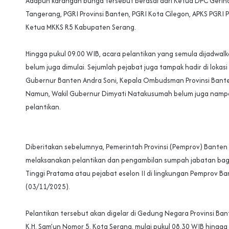
‎Adapun karangan bunga tersebut berasal dari Ketua DPC Gerin
Tangerang, PGRI Provinsi Banten, PGRI Kota Cilegon, APKS PGRI P
Ketua MKKS R5 Kabupaten Serang.
‎Hingga pukul 09.00 WIB, acara pelantikan yang semula dijadwal
belum juga dimulai. Sejumlah pejabat juga tampak hadir di lokasi
Gubernur Banten Andra Soni, Kepala Ombudsman Provinsi Banten 
Namun, Wakil Gubernur Dimyati Natakusumah belum juga nampak
pelantikan.
‎Diberitakan sebelumnya, Pemerintah Provinsi (Pemprov) Banten
melaksanakan pelantikan dan pengambilan sumpah jabatan bagi
Tinggi Pratama atau pejabat eselon II di lingkungan Pemprov Ba
(03/11/2025).
‎Pelantikan tersebut akan digelar di Gedung Negara Provinsi Bant
K.H. Sam’un Nomor 5, Kota Serang, mulai pukul 08.30 WIB hingga 