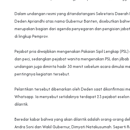
‎Dalam undangan resmi yang ditandatangani Sekretaris Daerah 
Deden Apriandhi atas nama Gubernur Banten, disebutkan bahwa
merupakan bagian dari agenda penyegaran dan pengisian jabat
di lingkup Pemprov.
‎Pejabat pria diwajibkan mengenakan Pakaian Sipil Lengkap (PSL)
dan peci, sedangkan pejabat wanita mengenakan PSL dan jilbab 
undangan juga diminta hadir 30 menit sebelum acara dimulai m
pentingnya kegiatan tersebut.
‎Pelantikan tersebut dibenarkan oleh Deden saat dikonfirmasi me
Whatsapp. Ia menyebut setidaknya terdapat 23 pejabat eselon 
dilantik.
‎Beredar kabar bahwa yang akan dilantik adalah orang-orang de
Andra Soni dan Wakil Gubernur, Dimyati Natakusumah. Seperti Rd