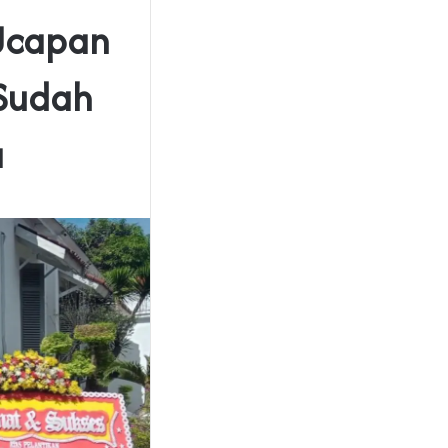
 Ucapan
 Sudah
a