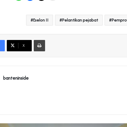
Eselon II
Pelantikan pejabat
Pempro
Print
X
banteninside