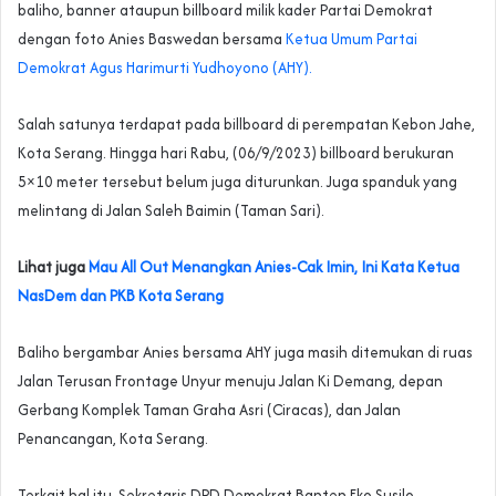
baliho, banner ataupun billboard milik kader Partai Demokrat
dengan foto Anies Baswedan bersama
Ketua Umum Partai
Demokrat Agus Harimurti Yudhoyono (AHY).
Salah satunya terdapat pada billboard di perempatan Kebon Jahe,
Kota Serang. Hingga hari Rabu, (06/9/2023) billboard berukuran
5×10 meter tersebut belum juga diturunkan. Juga spanduk yang
melintang di Jalan Saleh Baimin (Taman Sari).
Lihat juga
Mau All Out Menangkan Anies-Cak Imin, Ini Kata Ketua
NasDem dan PKB Kota Serang
Baliho bergambar Anies bersama AHY juga masih ditemukan di ruas
Jalan Terusan Frontage Unyur menuju Jalan Ki Demang, depan
Gerbang Komplek Taman Graha Asri (Ciracas), dan Jalan
Penancangan, Kota Serang.
Terkait hal itu, Sekretaris DPD Demokrat Banten Eko Susilo