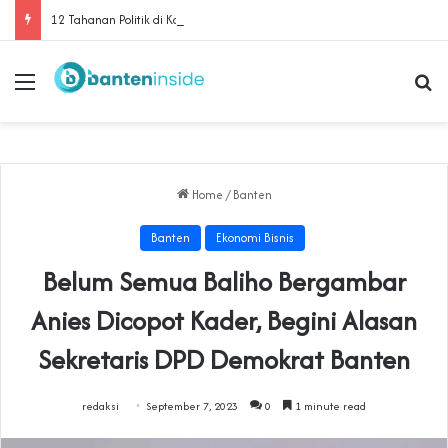
‎12 Tahanan Politik di Kota Serang Dituntut 5 hingga 8 Bulan Penjara‎‎
Menu
Se
Home
/
Banten
Banten
Ekonomi Bisnis
Belum Semua Baliho Bergambar
Anies Dicopot Kader, Begini Alasan
Sekretaris DPD Demokrat Banten
redaksi
September 7, 2023
0
1 minute read