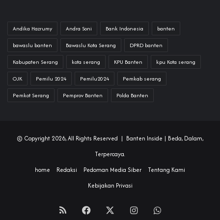
Andika Hazrumy
Andra Soni
Bank Indonesia
banten
bawaslu banten
Bawaslu Kota Serang
DPRD banten
Kabupaten Serang
kota serang
KPU Banten
kpu Kota serang
OJK
Pemilu 2024
Pemilu2024
Pemkab serang
Pemkot Serang
Pemprov Banten
Polda Banten
© Copyright 2026, All Rights Reserved |
Banten Inside
| Beda, Dalam,
Terpercaya.
home
Redaksi
Pedoman Media Siber
Tentang Kami
Kebijakan Privasi
RSS
Facebook
X
Instagram
WhatsApp