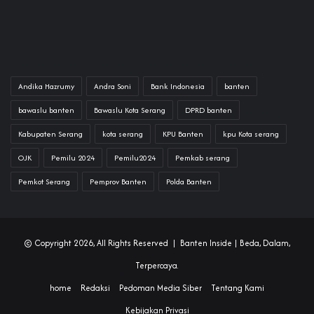
Andika Hazrumy
Andra Soni
Bank Indonesia
banten
bawaslu banten
Bawaslu Kota Serang
DPRD banten
Kabupaten Serang
kota serang
KPU Banten
kpu Kota serang
OJK
Pemilu 2024
Pemilu2024
Pemkab serang
Pemkot Serang
Pemprov Banten
Polda Banten
© Copyright 2026, All Rights Reserved |
Banten Inside
| Beda, Dalam,
Terpercaya.
home
Redaksi
Pedoman Media Siber
Tentang Kami
Kebijakan Privasi