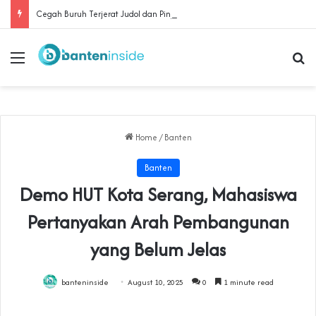
Cegah Buruh Terjerat Judol dan Pinjol, Polda Banten Gandeng SPSI Perkuat Literasi Digital
Menu
Se
Home
/
Banten
Banten
‎Demo HUT Kota Serang, Mahasiswa
Pertanyakan Arah Pembangunan
yang Belum Jelas
banteninside
August 10, 2025
0
1 minute read