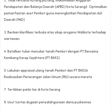
1. Tolak rencana hutang piutang, maksimalkan Anggaran
Pendapatan dan Belanja Daerah (APBD) Kota Serang‎‎‎2. Optimalkan
pemanfaatan aset Pemkot guna meningkatkan Pendapatan Asli
Daerah (PAD)‎‎‎
3. Berikan klarifikasi terbuka atas sikap arogansi Walikota terhadap
wartawan
‎‎‎4. Batalkan tukar-menukar tanah Pemkot dengan PT Bersama
Kembang Kerep Sejahtera (PT BKKS)‎‎‎
5. Lakukan appraisal ulang tanah Pemkot dan PT BKKS‎‎‎6.
Realisasikan Penerangan Jalan Umum (PJU) secara merata
‎‎‎7. Tertibkan parkir liar di Kota Serang‎‎‎
8. Usut tuntas dugaan penyalahgunaan dana puskesmas