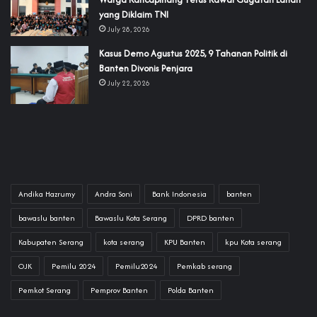
yang Diklaim TNI‎‎
July 28, 2026
‎Kasus Demo Agustus 2025, 9 Tahanan Politik di
Banten Divonis Penjara
July 22, 2026
Andika Hazrumy
Andra Soni
Bank Indonesia
banten
bawaslu banten
Bawaslu Kota Serang
DPRD banten
Kabupaten Serang
kota serang
KPU Banten
kpu Kota serang
OJK
Pemilu 2024
Pemilu2024
Pemkab serang
Pemkot Serang
Pemprov Banten
Polda Banten