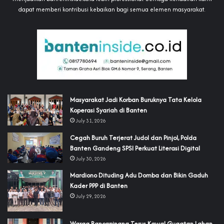
dapat memberi kontribusi kebaikan bagi semua elemen masyarakat.
‎Masyarakat Jadi Korban Buruknya Tata Kelola
Koperasi Syariah di Banten
July 31, 2026
Cegah Buruh Terjerat Judol dan Pinjol, Polda
Banten Gandeng SPSI Perkuat Literasi Digital
July 30, 2026
‎Mardiono Dituding Adu Domba dan Bikin Gaduh
Kader PPP di Banten
July 29, 2026
‎Warga Rancapinang Terus Kawal Gugatan Lahan