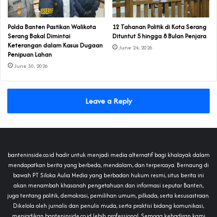
Polda Banten Pastikan Walikota
‎12 Tahanan Politik di Kota Serang
Serang Bakal Dimintai
Dituntut 5 hingga 8 Bulan Penjara‎‎
Keterangan dalam Kasus Dugaan
June 24, 2026
Penipuan Lahan
June 30, 2026
Leave a Reply
banteninside.co.id hadir untuk menjadi media alternatif bagi khalayak dalam
mendapatkan berita yang berbeda, mendalam, dan terpercaya. Bernaung di
bawah PT Siloka Aulia Media yang berbadan hukum resmi, situs berita ini
akan menambah khasanah pengetahuan dan informasi seputar Banten,
juga tentang politik, demokrasi, pemilihan umum, pilkada, serta kesusastraan.
Dikelola oleh jurnalis dan penulis muda, serta praktisi bidang komunikasi,
menjadikan banteninside.co.id lebih professional. Semoga kehadiran kami