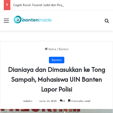
Cegah Buruh Terjerat Judol dan Pinjol, Polda Banten Gandeng SPSI Perkuat Literasi Digital
Menu
Se
Home
/
Banten
Banten
Dianiaya dan Dimasukkan ke Tong
Sampah, Mahasiswa UIN Banten
Lapor Polisi
redaksi
June 14, 2023
0
2 minutes read