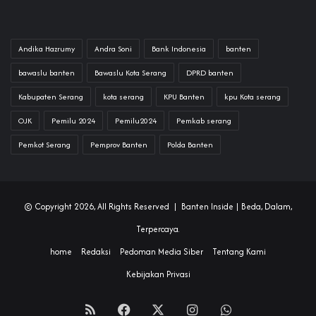
Andika Hazrumy
Andra Soni
Bank Indonesia
banten
bawaslu banten
Bawaslu Kota Serang
DPRD banten
Kabupaten Serang
kota serang
KPU Banten
kpu Kota serang
OJK
Pemilu 2024
Pemilu2024
Pemkab serang
Pemkot Serang
Pemprov Banten
Polda Banten
© Copyright 2026, All Rights Reserved |
Banten Inside
| Beda, Dalam,
Terpercaya.
home
Redaksi
Pedoman Media Siber
Tentang Kami
Kebijakan Privasi
RSS
Facebook
X
Instagram
WhatsApp